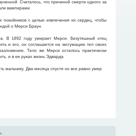
зученной. Считалось, что причиной смерти одного за
али вампирами.
х покойников с целью извлечения их сердец, чтобы
ендой о Мерси Браун.
ра. В 1892 году умирает Мерси. Безутешный отец
ть и его, он соглашается на эксгумацию тел своих
разложению. Тело же Мерси осталось практически
ть, и в ее руках жизнь Эдварда.
ть мальчику. Два месяца спустя он все равно умер.
ь.