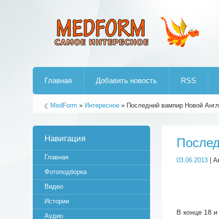
Лучшие рипы от jumo aka end
Главная
Добавить новость
RSS
MedForm
»
Интересное
» Последний вампир Новой Анг
Навигация
Послед
Главная
03.06.2013
| А
Фотоподборка
Видео
Истории
В конце 18 
Аудио