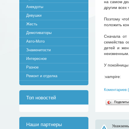
на самом дел
Анекдоты
другим всех
Девушки
Поэтому что
Жесть
положить кон
Демотиваторы
Сначала от 
Авто-Мото
семейства о
детей и жен
Знаменитости
неизменным. 
Интересное
У покойницы 
Разное
Ремонт и отделка
:vampire:
Коментариев:(
Топ новостей
Поделит
Наши партнеры
Уважаемы