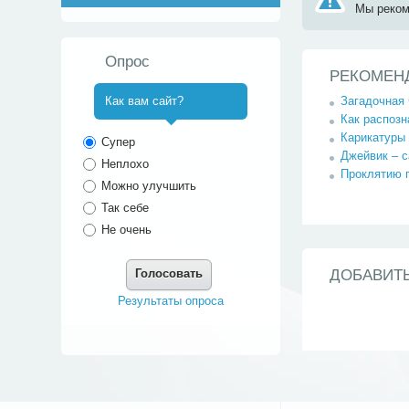
Мы реко
Опрос
РЕКОМЕН
Загадочная 
Как вам сайт?
Как распозн
^
Карикатуры
Супер
Джейвик – 
Неплохо
Проклятию 
Можно улучшить
Так себе
Не очень
Голосовать
ДОБАВИТ
Результаты опроса