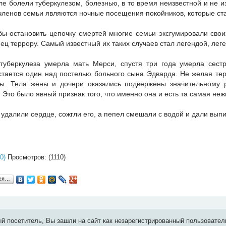
е болели туберкулезом, болезнью, в то время неизвестной и не и
 членов семьи являются ночные посещения покойников, которые ст
бы остановить цепочку смертей многие семьи эксгумировали свои
ец террору. Самый известный их таких случаев стал легендой, лег
туберкулеза умерла мать Мерси, спустя три года умерла сест
стается один над постелью больного сына Эдварда. Не желая теря
ы. Тела жены и дочери оказались подвержены значительному 
Это было явный признак того, что именно она и есть та самая нежи
удалили сердце, сожгли его, а пепел смешали с водой и дали выпи
0)
Просмотров: (1110)
ься…
й посетитель, Вы зашли на сайт как незарегистрированный пользовател