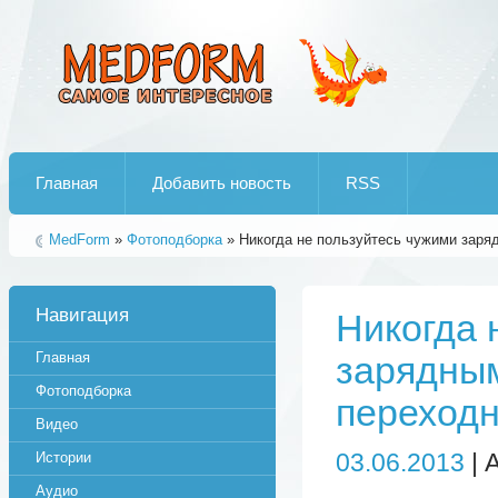
Лучшие рипы от jumo aka end
Главная
Добавить новость
RSS
MedForm
»
Фотоподборка
» Никогда не пользуйтесь чужими заря
Навигация
Никогда 
Главная
зарядным
Фотоподборка
переходн
Видео
03.06.2013
| 
Истории
Аудио