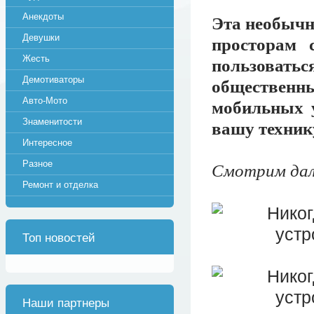
Анекдоты
Эта необычн
Девушки
просторам 
Жесть
пользовать
Демотиваторы
обществен
Авто-Мото
мобильных у
Знаменитости
вашу техник
Интересное
Разное
Смотрим дале
Ремонт и отделка
Топ новостей
Наши партнеры