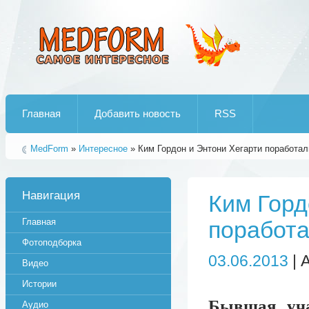
Лучшие рипы от jumo aka end
Главная
Добавить новость
RSS
MedForm
»
Интересное
» Ким Гордон и Энтони Хегарти поработали
Навигация
Ким Горд
Главная
поработа
Фотоподборка
03.06.2013
| 
Видео
Истории
Бывшая уча
Аудио