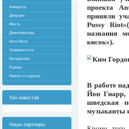
проекта An
Анекдоты
приняли уч
Девушки
Pussy Riot»
Жесть
названия м
Демотиваторы
кисок»).
Авто-Мото
Знаменитости
Интересное
Разное
Ремонт и отделка
В работе на
Йон Гнарр, 
Топ новостей
шведская п
музыканты и
Наши партнеры
Кроме того,