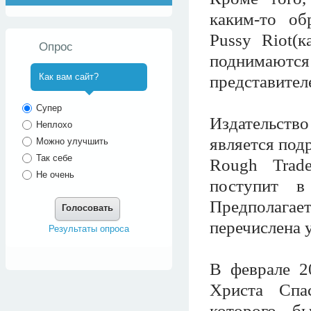
каким-то об
Pussy Riot(к
Опрос
поднимают
Как вам сайт?
представител
^
Супер
Издательств
Неплохо
является под
Можно улучшить
Так себе
Rough Trad
Не очень
поступит в
Предполагает
Голосовать
перечислена 
Результаты опроса
В феврале 2
Христа Спа
которого б