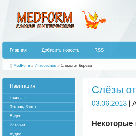
Лучшие рипы от jumo aka end
Главная
Добавить новость
RSS
MedForm
»
Интересное
» Слёзы от берёзы
Навигация
Слёзы от
Главная
03.06.2013
| 
Фотоподборка
Видео
Некоторые 
Истории
Аудио