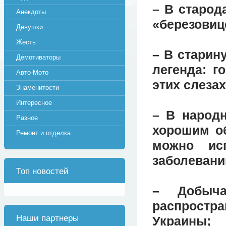
– В старод
Анекдоты
«березовиц
Девушки
Жесть
– В старин
Демотиваторы
легенда: г
Авто-Мото
этих слеза
Знаменитости
Интересное
– В народн
Разное
хорошим о
Ремонт и отделка
можно ис
заболевани
Топ новостей
– Добыч
распростр
Наши партнеры
Украины;