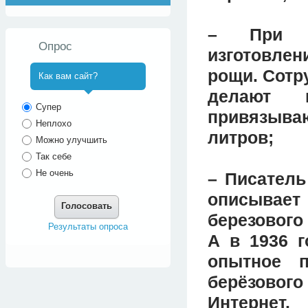
– При ко
Опрос
изготовлен
рощи. Сотр
Как вам сайт?
делают 
^
Супер
привязыва
Неплохо
литров;
Можно улучшить
Так себе
Не очень
– Писатель
описывае
Голосовать
березового
Результаты опроса
А в 1936 г
опытное п
берёзового
Интернет.