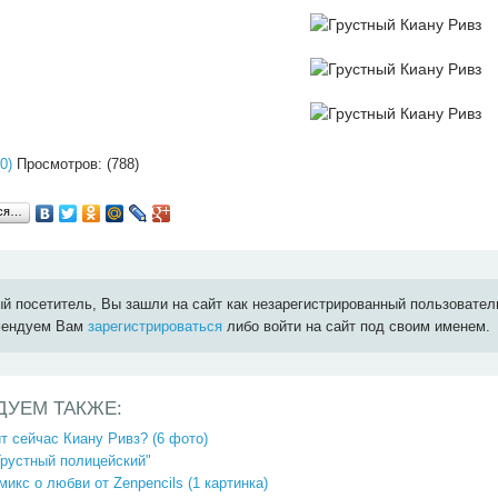
0)
Просмотров: (788)
ься…
й посетитель, Вы зашли на сайт как незарегистрированный пользовател
мендуем Вам
зарегистрироваться
либо войти на сайт под своим именем.
ДУЕМ ТАКЖЕ:
т сейчас Киану Ривз? (6 фото)
Грустный полицейский"
микс о любви от Zenpencils (1 картинка)