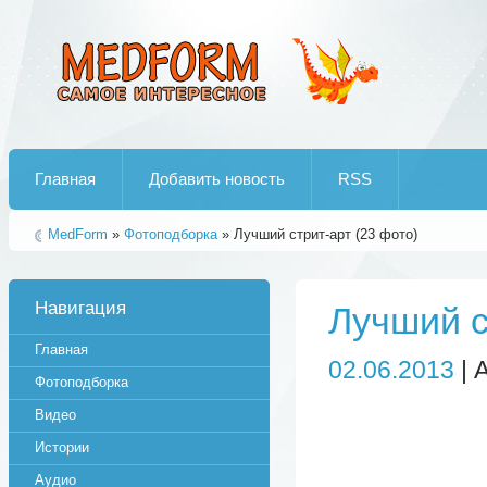
Лучшие рипы от jumo aka end
Главная
Добавить новость
RSS
MedForm
»
Фотоподборка
» Лучший стрит-арт (23 фото)
Навигация
Лучший с
Главная
02.06.2013
| 
Фотоподборка
Видео
Истории
Аудио