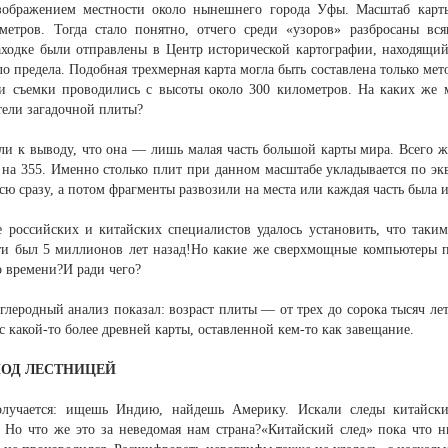
зображением местности около нынешнего города Уфы. Масштаб карт
метров. Тогда стало понятно, отчего среди «узоров» разбросаны вс
аходке были отправлены в Центр исторической картографии, находящ
о предела. Подобная трехмерная карта могла быть составлена только мет
ии съемки проводились с высоты около 300 километров. На каких же
тели загадочной плиты?
и к выводу, что она — лишь малая часть большой карты мира. Всего же
на 355. Именно столько плит при данном масштабе укладывается по экв
сю сразу, а потом фрагменты развозили на места или каждая часть была и
е российских и китайских специалистов удалось установить, что так
и был 5 миллионов лет назад!Но какие же сверхмощные компьютеры по
 времени?И ради чего?
глеродный анализ показал: возраст плиты — от трех до сорока тысяч л
 с какой-то более древней карты, оставленной кем-то как завещание.
ПОД ЛЕСТНИЦЕЙ
олучается: ищешь Индию, найдешь Америку. Искали следы китайски
 Но что же это за неведомая нам страна?«Китайский след» пока что н