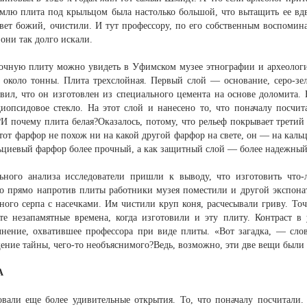
млю плита под крыльцом была настолько большой, что вытащить ее вдв
свет божий, очистили. И тут профессору, по его собственным воспомин
 они так долго искали.
дочную плиту можно увидеть в Уфимском музее этнографии и археолог
около тонны. Плита трехслойная. Первый слой — основание, серо-зел
овил, что он изготовлен из специального цемента на основе доломита.
иопсидовое стекло. На этот слой и нанесено то, что поначалу посчи
?И почему плита белая?Оказалось, потому, что рельеф покрывает трет
этот фарфор не похож ни на какой другой фарфор на свете, он — на кальц
льциевый фарфор более прочный, а как защитный слой — более надежный
ьного анализа исследователи пришли к выводу, что изготовить что-
о прямо напротив плиты работники музея поместили и другой экспонат.
ного серпа с насечками. Им чистили круп коня, расчесывали гриву. Точ
те незапамятные времена, когда изготовили и эту плиту. Контраст в 
нение, охватившее профессора при виде плиты. «Вот загадка, — сло
ние тайны, чего-то необъяснимого?Ведь, возможно, эти две вещи были с
А
овали еще более удивительные открытия. То, что поначалу посчитали. 