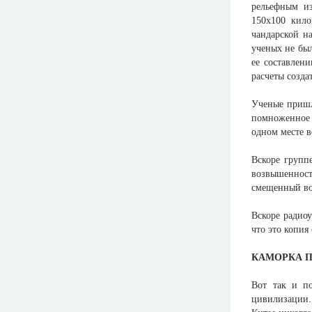
рельефным и
150x100 кило
чандарской н
ученых не был
ее составлен
расчеты созда
Ученые пришл
помноженное 
одном месте в
Вскоре групп
возвышенност
смещенный во
Вскоре радиоу
что это копия
КАМОРКА 
Вот так и п
цивилизации.