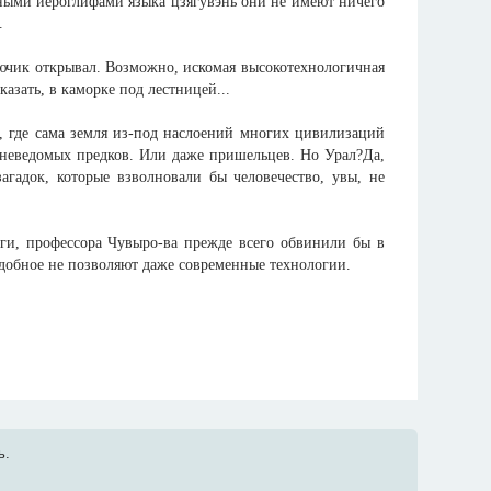
ьными иероглифами языка цзягувэнь они не имеют ничего
.
ючик открывал. Возможно, искомая высокотехнологичная
казать, в каморке под лестницей...
, где сама земля из-под наслоений многих цивилизаций
е неведомых предков. Или даже пришельцев. Но Урал?Да,
агадок, которые взволновали бы человечество, увы, не
аги, профессора Чувыро-ва прежде всего обвинили бы в
подобное не позволяют даже современные технологии.
ь.