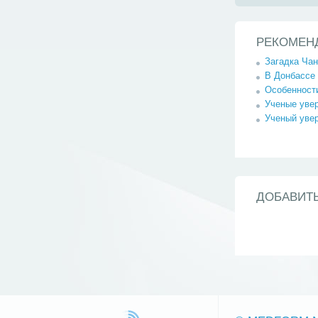
РЕКОМЕН
Загадка Ча
В Донбассе
Особенности
Ученые увер
Ученый увер
ДОБАВИТ