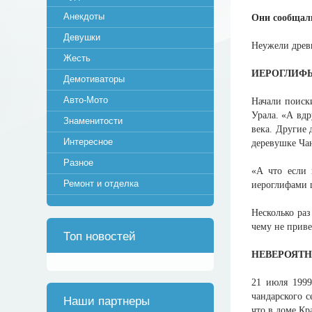
Анекдоты
Они сообщали
Девушки
Неужели древн
Жесть
ИЕРОГЛИФЫ
Демотиваторы
Авто-Мото
Начали поиск
Урала. «А вдр
Знаменитости
века. Другие
Интересное
деревушке Чан
Разное
«А что если 
Ремонт и отделка
иероглифами ц
Несколько ра
чему не приве
Топ новостей
НЕВЕРОЯТН
21 июля 1999
чандарского с
Наши партнеры
что в доме Кр