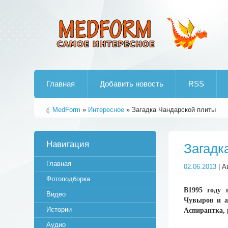
Лучшие рипы от jumo aka end
Главная
Добавить новость
RSS
MedForm
»
Интересное
» Загадка Чандарской плиты
Навигация
Загадк
Главная
02.06.2013
| А
Фотоподборка
В1995 году 
Видео
Чувыров и а
Истории
Аспирантка, 
Аудио