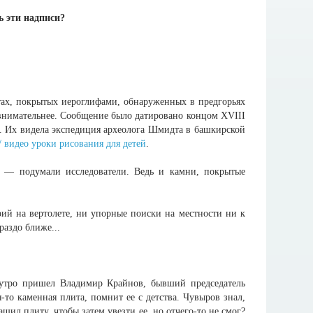
ь эти надписи?
тах, покрытых иероглифами, обнаруженных в предгорьях
 внимательнее. Сообщение было датировано концом XVIII
х. Их видела экспедиция археолога Шмидта в башкирской
/ видео уроки рисования для детей
.
» — подумали исследователи. Ведь и камни, покрытые
ий на вертолете, ни упорные поиски на местности ни к
раздо ближе...
 утро пришел Владимир Крайнов, бывший председатель
я-то каменная плита, помнит ее с детства. Чувыров знал,
щил плиту, чтобы затем увезти ее, но отчего-то не смог?