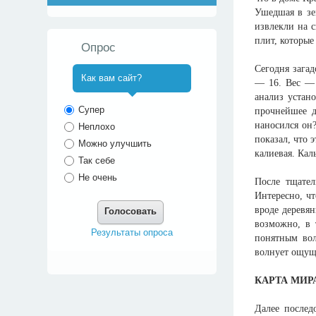
Ушедшая в зе
извлекли на 
плит, которые
Опрос
Сегодня зага
Как вам сайт?
— 16. Вес — 
анализ устан
^
Супер
прочнейшее д
наносился он
Неплохо
показал, что 
Можно улучшить
калиевая. Ка
Так себе
Не очень
После тщател
Интересно, чт
вроде деревян
Голосовать
возможно, в 
Результаты опроса
понятным вол
волнует ощуще
КАРТА МИР
Далее послед