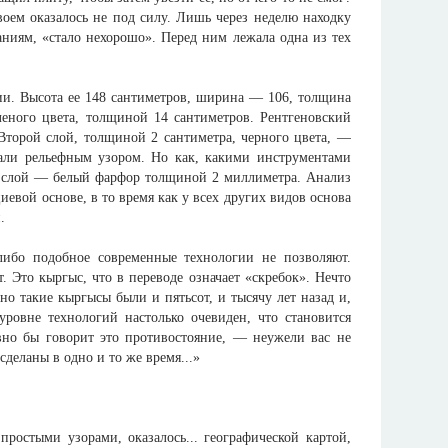
оем оказалось не под силу. Лишь через неделю находку
аниям, «стало нехорошо». Перед ним лежала одна из тех
ии. Высота ее 148 сантиметров, ширина — 106, толщина
еного цвета, толщиной 14 сантиметров. Рентгеновский
 Второй слой, толщиной 2 сантиметра, черного цвета, —
тали рельефным узором. Но как, какими инструментами
ий слой — белый фарфор толщиной 2 миллиметра. Анализ
иевой основе, в то время как у всех других видов основа
.
либо подобное современные технологии не позволяют.
 Это кыргыс, что в переводе означает «скребок». Нечто
но такие кыргысы были и пятьсот, и тысячу лет назад и,
уровне технологий настолько очевиден, что становится
вно бы говорит это противостояние, — неужели вас не
деланы в одно и то же время...»
простыми узорами, оказалось... географической картой,