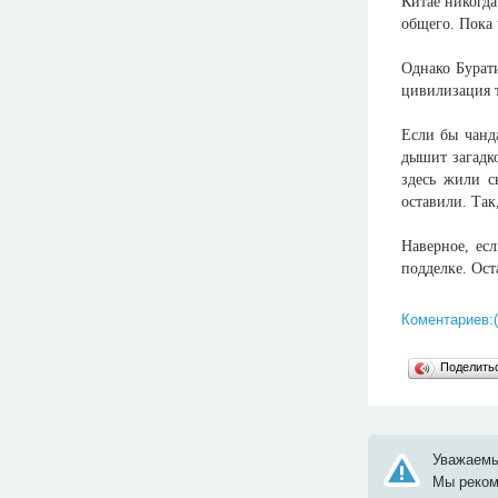
Китае никогда
общего. Пока 
Однако Бурат
цивилизация т
Если бы чанд
дышит загадко
здесь жили с
оставили. Так
Наверное, ес
подделке. Ост
Коментариев:(
Поделит
Уважаемы
Мы реко