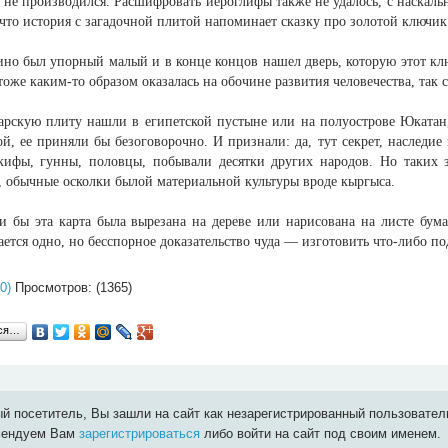
 не производился. Расшифровать иероглифы также не удалось, с наскал
что история с загадочной плитой напоминает сказку про золотой ключик
ино был упорный малый и в конце концов нашел дверь, которую этот кл
оже каким-то образом оказалась на обочине развития человечества, так с
арскую плиту нашли в египетской пустыне или на полуострове Юкатан
й, ее приняли бы безоговорочно. И признали: да, тут секрет, наследи
кифы, гунны, половцы, побывали десятки других народов. Но таких з
, обычные осколки былой материальной культуры вроде кыргыса.
ли бы эта карта была вырезана на дереве или нарисована на листе бум
ается одно, но бесспорное доказательство чуда — изготовить что-либо 
0)
Просмотров: (1365)
ься…
й посетитель, Вы зашли на сайт как незарегистрированный пользовател
мендуем Вам
зарегистрироваться
либо войти на сайт под своим именем.