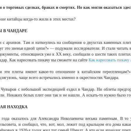
 о торговых сделках, браках и смертях. Но как могли оказаться здес
ие китайцы когда-то жили в этих местах?
 В ЧАНДАРЕ
и с архивов. Там и наткнулись на сообщения о двухстах каменных пли
уг это звенья одной цепи?» — подумали исследователи. И стали читать
 документы, относящиеся уже к XX веку, сообщали о шести таких плита
дар. Как нарисовать пикачу вы сможете на сайте
Как нарисовать пикачу 
и эти плиты имеют какое-то отношение к китайским переселенцам?
зягувэнь, чаще всего встречались именно в окрестностях Чандара.
з Чувыров с небольшой экспедицией ездил в Чандар. Ни облеты предгор
ли. Никаких белых плит они так и не нашли. А искать-то нужно было го
АЯ НАХОДКА
 года оказалось для Александра Николаевича весьма памятным. В то
ельсовета, и сообщил, что, вот, мол, лежит под крыльцом его дома кака
айновых в 1920-х годах жил тот самый Шмидт. А что если археолог прита