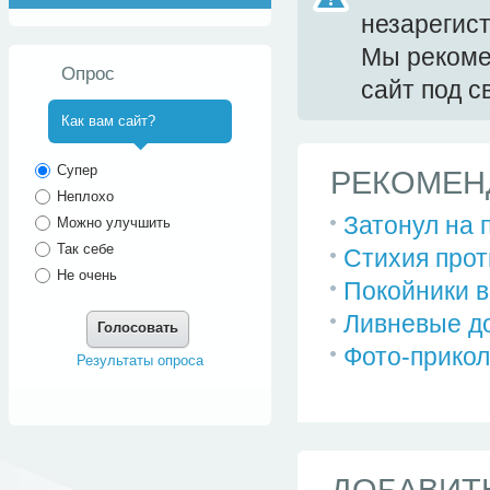
незарегис
Мы реком
Опрос
сайт под 
Как вам сайт?
^
Супер
РЕКОМЕН
Неплохо
Затонул на 
Можно улучшить
Так себе
Стихия прот
Не очень
Покойники в
Ливневые до
Голосовать
Фото-прикол
Результаты опроса