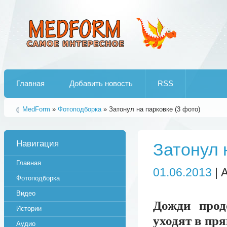
Лучшие рипы от jumo aka end
Главная
Добавить новость
RSS
MedForm
»
Фотоподборка
» Затонул на парковке (3 фото)
Навигация
Затонул 
Главная
01.06.2013
| 
Фотоподборка
Видео
Дожди прод
Истории
уходят в пр
Аудио