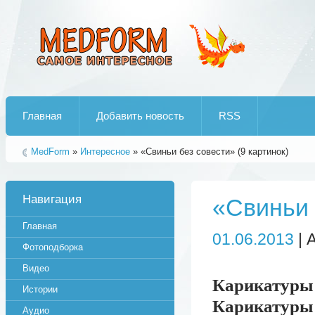
Лучшие рипы от jumo aka end
Главная
Добавить новость
RSS
MedForm
»
Интересное
» «Свиньи без совести» (9 картинок)
Навигация
«Свиньи 
Главная
01.06.2013
| 
Фотоподборка
Видео
Карикатуры
Истории
Карикатуры
Аудио