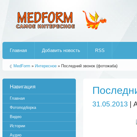
Лучшие рипы от jumo aka end
Главная
Добавить новость
RSS
MedForm
»
Интересное
» Последний звонок (фотожаба)
Навигация
Последни
Главная
31.05.2013
| 
Фотоподборка
Видео
Истории
Аудио