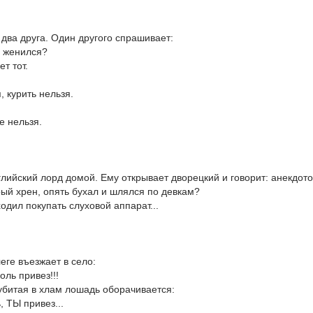
два друга. Один другого спрашивает:
т, женился?
ет тот.
, курить нельзя.
е нельзя.
лийский лорд домой. Ему открывает дворецкий и говорит: анекдoтo
арый хрен, опять бухал и шлялся по девкам?
 ходил покупать слуховой аппарат...
еге въезжает в село:
голь привез!!!
убитая в хлам лошадь оборачивается:
ь, ТЫ привез...