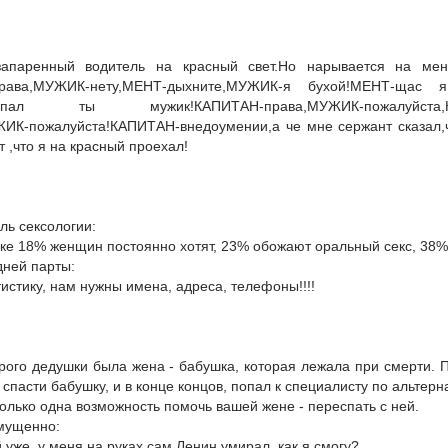
запаренный водитель на красный свет.Но нарывается на мен
права,МУЖИК-нету,МЕНТ-дыхните,МУЖИК-я бухой!МЕНТ-щас
попал ты мужик!КАПИТАН-права,МУЖИК-пожалуйста,КАПИ
ИК-пожалуйста!КАПИТАН-внедоумении,а че мне сержант сказал,
 ,что я на красный проехал!
ль сексологии:
тике 18% женщин постоянно хотят, 23% обожают оральный секс, 3
дней парты:
атистику, нам нужны имена, адреса, телефоны!!!!
арого дедушки была жена - бабушка, которая лежала при смерти. 
спасти бабушку, и в конце концов, попал к специалисту по альтерн
 только одна возможность помочь вашей жене - переспать с ней.
мущенно:
й уже, у меня на руках сам Ленин умирал, как я смогу?