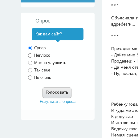
* * *
Объясняла г
Опрос
вдребезги...
Как вам сайт?
* * *
^
Супер
Приходит мал
- Дайте мне 
Неплохо
Продавец: - 
Можно улучшить
- Да меня от
Так себе
- Ну, послал,
Не очень
Голосовать
Результаты опроса
Ребенку года
И куда же э
К дедуське.
И что же вы 
Водочку квас
Немая сцена