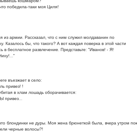
называешь кошмаром?
 что победила-таки моя Циля!
я из армии. Рассказал, что с ним служил молдаванин по
. Казалось бы, что такого? А вот каждая поверка в этой части
 в бесплатное развлечение. Представьте: "Иванов! - Я!
иху!..."
еге въезжает в село:
ль привез! !
убитая в хлам лошадь оборачивается:
ТЫ привез...
 что блондинки не дуры. Моя жена брюнеткой была, вчера утром пок
тели черные волосы?!