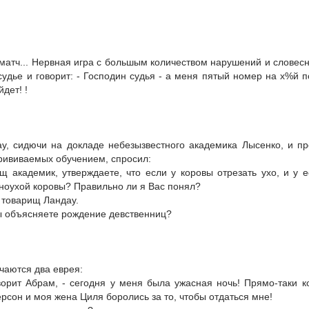
матч... Нервная игра с большым количеством нарушений и словесн
судье и говорит: - Господин судья - а меня пятый номер на х%й по
йдет! !
ау, сидючи на докладе небезызвестного академика Лысенко, и п
прививаемых обучением, спросил:
щ академик, утверждаете, что если у коровы отрезать ухо, и у ее
ноухой коровы? Правильно ли я Вас понял?
 товарищ Ландау.
вы объясняете рождение девственниц?
чаются два еврея:
оворит Абрам, - сегодня у меня была ужасная ночь! Прямо-так
сон и моя жена Циля боролись за то, чтобы отдаться мне!