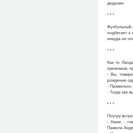
дедушке.
* * *
Футбольный 
подбегает к 
никуда не по
* * *
Как то Ланд
признаков, 
- Вы, товари
рождение од
- Правильно,
- Тогда как 
* * *
Поутру встре
- Хаим, - г
Памела Андер