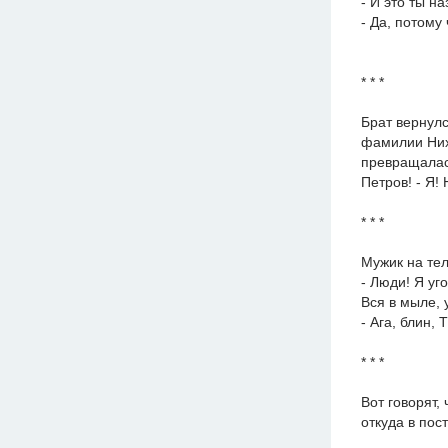
- И это ты 
- Да, потому
* * *
Брат вернулс
фамилии Ниху
превращалась
Петров! - Я! Н
* * *
Мужик на тел
- Люди! Я уго
Вся в мыле, 
- Ага, блин, 
* * *
Вот говорят,
откуда в пос