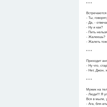
* * *
Встречаются 
- Ты, говоря
- Да, - отвеча
- Ну и как?
- Пить нельзя
- Жалеешь?
- Жалеть тож
* * *
Приходит анг
- Ну что, ст
- Нет, Джон,
* * *
Мужик на тел
- Люди!!! Я у
Вся в мыле, 
- Ага, бля-ат