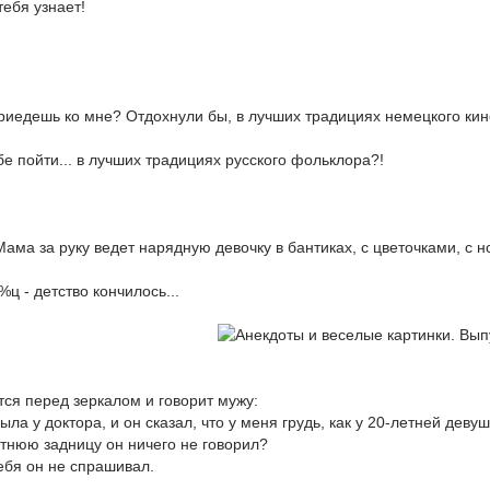
тебя узнает!
приедешь ко мне? Отдохнули бы, в лучших традициях немецкого ки
ебе пойти... в лучших традициях русского фольклора?!
Мама за руку ведет нарядную девочку в бантиках, с цветочками, с 
ц - детство кончилось...
ся перед зеркалом и говорит мужу:
ыла у доктора, и он сказал, что у меня грудь, как у 20-летней девушк
етнюю задницу он ничего не говорил?
 тебя он не спрашивал.