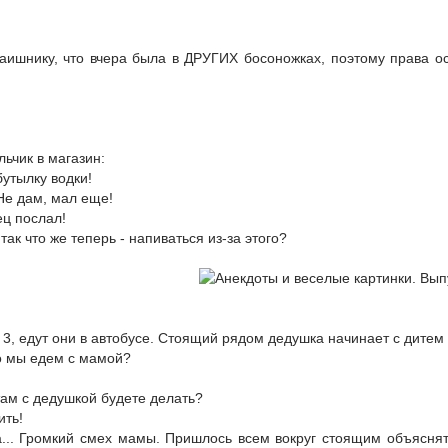
аишнику, что вчера была в ДРУГИХ босоножках, поэтому права о
ьчик в магазин:
бутылку водки!
Не дам, мал еще!
ец послал!
 так что же теперь - напиваться из-за этого?
 3, едут они в автобусе. Стоящий рядом дедушка начинает с дитем
то мы едем с мамой?
там с дедушкой будете делать?
ить!
... Громкий смех мамы. Пришлось всем вокруг стоящим объяснят