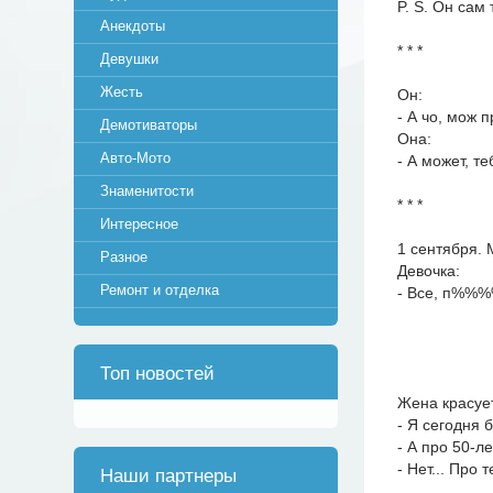
P. S. Он сам 
Анекдоты
* * *
Девушки
Жесть
Он:
- А чо, мож 
Демотиваторы
Она:
Авто-Мото
- А может, т
Знаменитости
* * *
Интересное
1 сентября. 
Разное
Девочка:
Ремонт и отделка
- Все, п%%%%
Топ новостей
Жена красует
- Я сегодня б
- А про 50-л
- Нет... Про
Наши партнеры