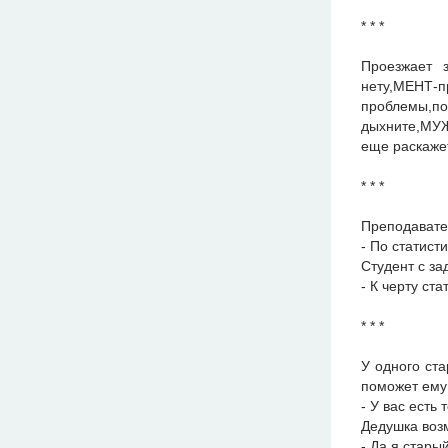
* * *
Проезжает 
нету,МЕНТ-
проблемы,
дыхните,МУЖ
еще раскажет
* * *
Преподавате
- По статис
Студент с за
- К черту ст
* * *
У одного ст
поможет ему 
- У вас есть
Дедушка воз
- Да я стары