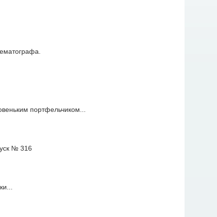
нематографа.
новеньким портфельчиком...
и...