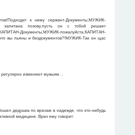
тов!Подходит к нему сержант-Документы,МУЖИК-
 я капитана позову,пусть он с тобой решает
ТАН-Документы,МУЖИК-пожалуйста,КАПИТАН-
что вы пьяны и бездокументов?!МУЖИК-Так он щас
8% регулярно изменяют мужьям…
Пошел дедушка по врачам в надежде, что кто-нибудь
ативной медицине. Врач ему говорит: