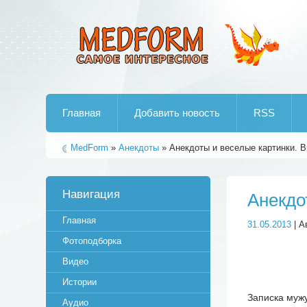
Лучшие рипы от jumo aka end
Главная
Добавить новость
RSS
MedForm
»
Анекдоты
» Анекдоты и веселые картинки. 
Навигация
Анекдо
Главная
31.05.2013
| А
Фотоподборка
Видео
Истории
Записка мужу
Аудио