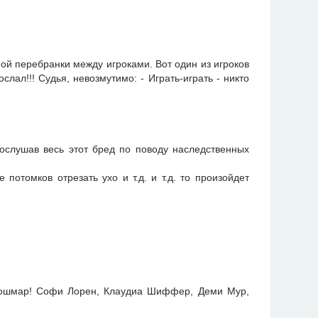
ой перебранки между игроками. Вот один из игроков
слал!!! Судья, невозмутимо: - Играть-играть - никто
рослушав весь этот бред по поводу наследственных
 потомков отрезать ухо и т.д. и т.д. то произойдет
и кошмар! Софи Лорен, Клаудиа Шиффер, Деми Мур,