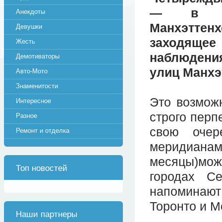
— в Нь
Анекдоты
Манхэттенх
Девушки
заходящее
Жесть
наблюдени
Демотиваторы
улиц Манхэ
Авто-Мото
Знаменитости
Это возмож
Интересное
строго перп
Разное
свою очер
Ремонт и отделка
меридиан
месяцы)мо
Топ новостей
городах С
напоминают 
Торонто и М
Наши партнеры