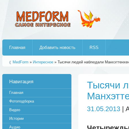
Лучшие рипы от jumo aka end
Главная
Добавить новость
RSS
MedForm
»
Интересное
» Тысячи людей наблюдали Манхэттенхе
Навигация
Тысячи 
Главная
Манхэтт
Фотоподборка
31.05.2013
| 
Видео
Истории
Четырежды 
Аудио