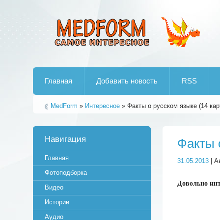
Лучшие рипы от jumo aka end
Главная
Добавить новость
RSS
MedForm
»
Интересное
» Факты о русском языке (14 кар
Навигация
Факты 
Главная
31.05.2013
| А
Фотоподборка
Довольно инт
Видео
Истории
Аудио