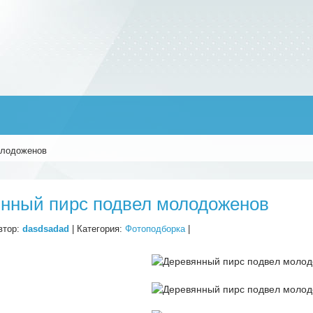
олодоженов
нный пирс подвел молодоженов
втор:
dasdsadad
| Категория:
Фотоподборка
|