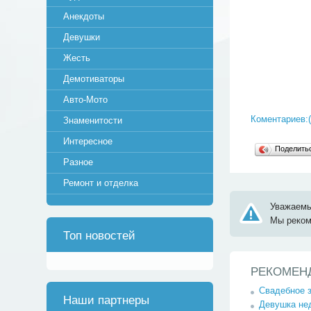
Анекдоты
Девушки
Жесть
Демотиваторы
Авто-Мото
Коментариев:(
Знаменитости
Интересное
Поделит
Разное
Ремонт и отделка
Уважаемы
Мы реко
Топ новостей
РЕКОМЕН
Свадебное з
Наши партнеры
Девушка нед