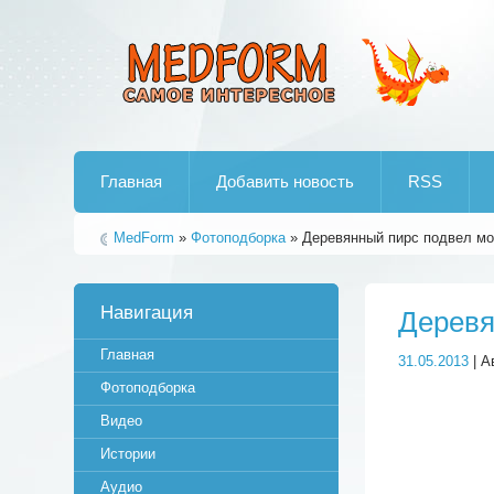
Лучшие рипы от jumo aka end
Главная
Добавить новость
RSS
MedForm
»
Фотоподборка
» Деревянный пирс подвел м
Навигация
Деревя
Главная
31.05.2013
| А
Фотоподборка
Видео
Истории
Аудио