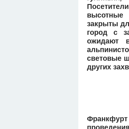
Посетите
высотные
закрыты дл
город с з
ожидают в
альпинист
световые ш
других зах
Франкфу
проведени