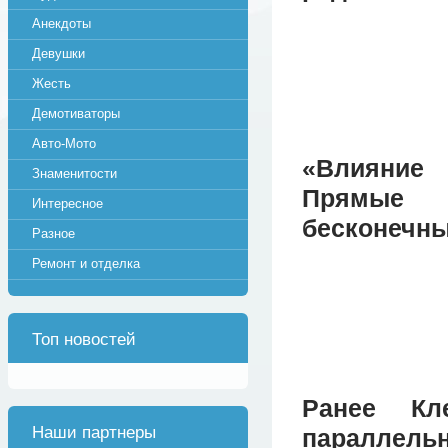
Анекдоты
Девушки
Жесть
Демотиваторы
Авто-Мото
«Влияние
Знаменитости
Прямые 
Интересное
бесконечны
Разное
Ремонт и отделка
Топ новостей
Ранее Кл
Наши партнеры
параллельн