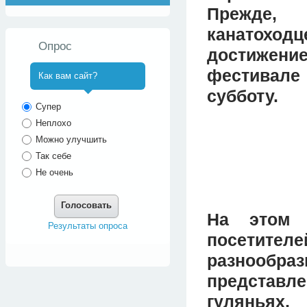
Прежде,
канатохо
Опрос
достижение
фестивал
Как вам сайт?
субботу.
^
Супер
Неплохо
Можно улучшить
Так себе
Не очень
Голосовать
На этом 
Результаты опроса
посетит
разнооб
представ
гуляньях