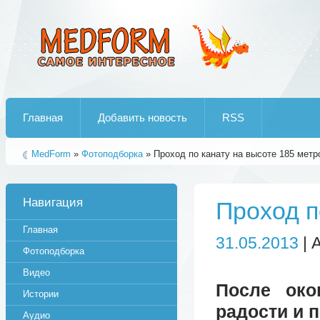
Лучшие рипы от jumo aka end
Главная
Добавить новость
RSS
MedForm
»
Фотоподборка
» Проход по канату на высоте 185 метр
Навигация
Проход п
Главная
31.05.2013
| 
Фотоподборка
Видео
После око
Истории
радости и 
Аудио