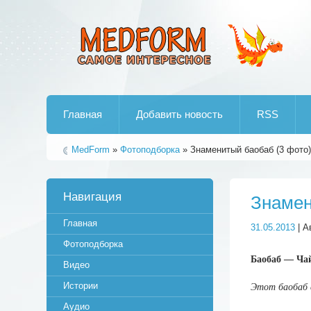
Лучшие рипы от jumo aka end
Главная
Добавить новость
RSS
MedForm
»
Фотоподборка
» Знаменитый баобаб (3 фото
Навигация
Знамен
Главная
31.05.2013
| А
Фотоподборка
Баобаб — Чай
Видео
Истории
Этот баобаб 
Аудио