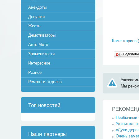
Анекдоты
Девушки
Жесть
Демотиваторы
Коментариев:(
Авто-Мото
Знаменитости
Поделит
Интересное
Разное
Уважаемы
Ремонт и отделка
Мы реко
Топ новостей
РЕКОМЕН
Необычный ч
Удивительн
«Духи дерев
Наши партнеры
Очень замет