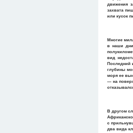
движения з
захвата пи
или кусок п
Многие мил
в наши дни
полукиломе
вид недост
Последний и
глубины мон
моря ее вы
— на повер
отказывалс
В другом с
Африканско
с прильнувш
два вида к