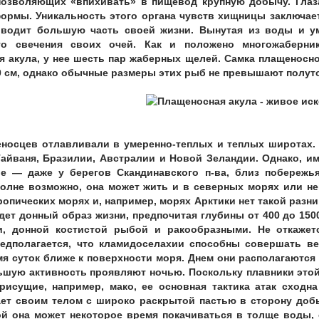
позволяющих «впихивать» в пищевод крупную добычу. Глаз
ормы. Уникальность этого органа чувств хищницы заключает
оводит большую часть своей жизни. Вынутая из воды и у
ого свечения своих очей. Как и положено многожаберни
я акула, у нее шесть пар жаберных щелей. Самка плащеносн
0 см, однако обычные размеры этих рыб не превышают полут
носцев отлавливали в умеренно-теплых и теплых широтах. 
Тайваня, Бразилии, Австралии и Новой Зеландии. Однако, и
 — даже у берегов Скандинавского п-ва, близ побережь
полне возможно, она может жить и в северных морях или не
ропических морях и, например, морях Арктики нет такой разни
ет донный образ жизни, предпочитая глубины от 400 до 1500
, донной костистой рыбой и ракообразными. Не откажет
редполагается, что кламидоселахии способны совершать в
я суток ближе к поверхности моря. Днем они располагаются 
ьшую активность проявляют ночью. Поскольку плавники этой
присущие, например, мако, ее основная тактика атак сходн
ет своим телом с широко раскрытой пастью в сторону добы
ой она может некоторое время покачиваться в толще воды,