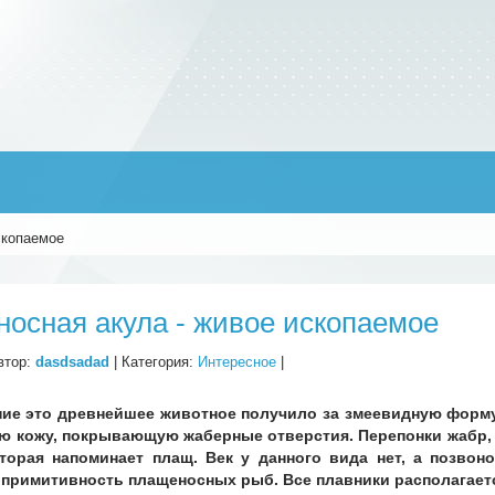
скопаемое
осная акула - живое ископаемое
втор:
dasdsadad
| Категория:
Интересное
|
ние это древнейшее животное получило за змеевидную форму 
ую кожу, покрывающую жаберные отверстия. Перепонки жабр, 
оторая напоминает плащ. Век у данного вида нет, а позвоно
 примитивность плащеносных рыб. Все плавники располагаетс