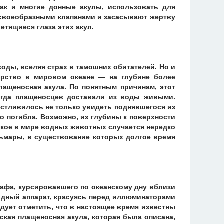
ак и многие донные акулы, использовать для
 своеобразными клапанами и засасывают жертву
етящиеся глаза этих акул.
ды, вселяя страх в тамошних обитателей. Но и
ерство в мировом океане — на глубине более
лащеносная акула. По понятным причинам, этот
когда плащеносцев доставали из воды живыми.
астливилось не только увидеть поднявшегося из
о погибла. Возможно, из глубины к поверхности
акое в мире водных животных случается нередко
мары, в существование которых долгое время
кафа, курсировавшего по океанскому дну вблизи
одный аппарат, красуясь перед иллюминаторами
дует отметить, что в настоящее время известны
кая плащеносная акула, которая была описана,