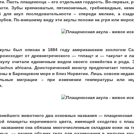
и. Пасть плащеносца – его отдельная гордость. Во-первых, ро
асти. Зубы крючковатые, пятиконечные, гребневидные, нем
й для акул последовательности – спереди мелкие, а сзад
убов. По-внешнему виду эти акулы похожи на угря или морс
кулы был описан в 1884 году американским зоологом Са
происходит от древнегреческого — «плащ» и — «акула» и л
акулу считали единичным видом своего семейства и рода. 
lachus africana. Доисторический монстр предпочитает теплы
ены в Баренцевом море и близ Норвегии. Лишь совсем недавн
альные миграции – при изменении температуры или не
и.
евнейшего животного два основных названия — плащеносная а
ой планцеты коричневого цвета, имеющей сходство с плащ
 названием она обязана многочисленным складкам кожи на те
ных, — резерв объема тела для размещения в желудке кру