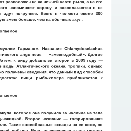
т расположен не на нижней части рыла, а на его
ного напоминают корону, и располагаются в не
и идут покрупнее. Всего в челюсти около 300
кую змею больше, чем на обычных акул.
муэлем Гарманом. Название Chlamydoselachus
атинского anguineus — «змееподобный». Долгое
Затем, к виду добавился второй в 2009 году —
е воды Атлантического океана, тропики, однако
о получены сведения, что данный вид способен
достатке пищи рыба-химера приближается к
кула, которое она получила за наличие на теле
-накидкой. Второе название — гофрированная
ле. Такие своеобразные складки на ее коже, по
пной добычи. Ведь плащеносная акула глотает