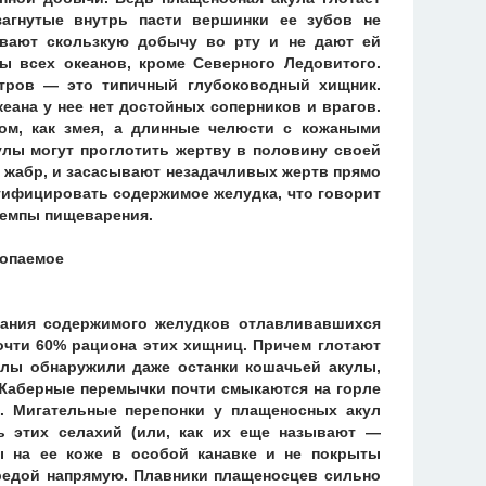
загнутые внутрь пасти вершинки ее зубов не
ивают скользкую добычу во рту и не дают ей
ы всех океанов, кроме Северного Ледовитого.
етров — это типичный глубоководный хищник.
кеана у нее нет достойных соперников и врагов.
ом, как змея, а длинные челюсти с кожаными
лы могут проглотить жертву в половину своей
я жабр, и засасывают незадачливых жертв прямо
тифицировать содержимое желудка, что говорит
темпы пищеварения.
вания содержимого желудков отлавливавшихся
очти 60% рациона этих хищниц. Причем глотают
улы обнаружили даже останки кошачьей акулы,
Жаберные перемычки почти смыкаются на горле
. Мигательные перепонки у плащеносных акул
ь этих селахий (или, как их еще называют —
ы на ее коже в особой канавке и не покрыты
средой напрямую. Плавники плащеносцев сильно