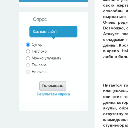
свою жертв
способны д
вырваться 
Опрос
Очень редк
Возможно, о
Как вам сайт?
Атакует пл
складками 
^
Супер
длины. Кро
в чрево. Н
Неплохо
либо о бол
Можно улучшить
Так себе
Не очень
Питается г
Голосовать
плащеносны
Результаты опроса
они этих г
длина кото
акулы, обр
отсутствую
кламидосел
студнеобра