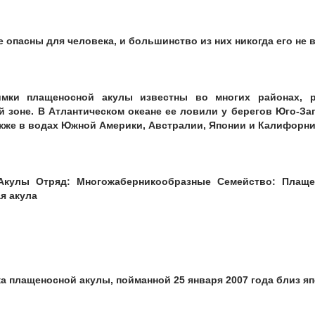
 опасны для человека, и большинство из них никогда его не 
имки плащеносной акулы известны во многих районах, 
й зоне. В Атлантическом океане ее ловили у берегов Юго-За
акже в водах Южной Америки, Австралии, Японии и Калифорни
 Акулы Отряд: Многожаберникообразные Семейство: Плащ
я акула
 плащеносной акулы, пойманной 25 января 2007 года близ яп