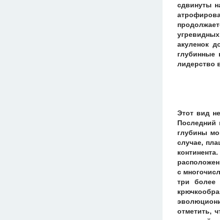
сдвинуты н
атрофирова
продолжает
угревидных
акуленок д
глубинные 
лидерство в
Этот вид н
Последний 
глубины мон
случае, пл
континента
расположен 
с многочис
три более
крючкообра
эволюциони
отметить, 