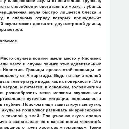
а у плащеносной акулы относительно крупные,
ся в способности светиться во мраке глубины,
мерщвленная акула быстро лишается блеска и
ку, к славному отряду которых принадлежит
ой акулы может достигать двухметровой длины,
ора метров.
Много случаев поимки имели место у Японских
мели место и случаи поимки этих удивительных
я Норвегии. Границы ареала этой хищницы не
подалеку от Антарктиды. Ведь на значительной
цы в температуре воды, как на поверхности. Эта
 метров, и питается, в основном, головоногими
ся разнообразить меню мелкими акулами или
ертикальные суточные миграции, поднимаясь в
в глубине. Поиском пищи заняты круглые сутки,
 акулы не позволяют развивать ей крейсерские
а с таковой у змей. Плащеносная акула словно
чи и захватывает ее в капкан своих челюстей.
 опершись о грунт хвостовым плавником. Такие