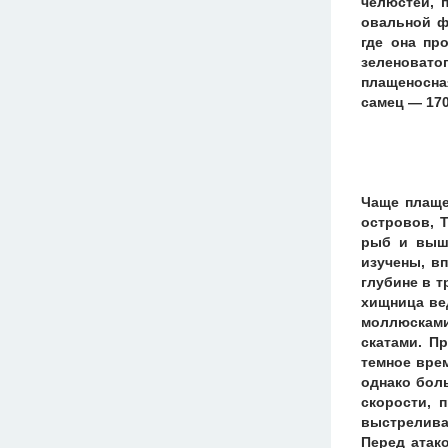
челюстей, 
овальной ф
где она пр
зеленоват
плащеносна
самец — 17
Чаще плаще
островов, 
рыб и выше
изучены, в
глубине в т
хищница вед
моллюсками
скатами. П
темное врем
однако бол
скорости, 
выстрелива
Перед атак