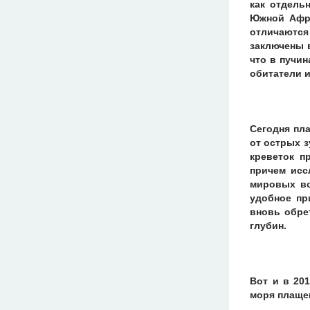
как отдель
Южной Афри
отличаются
заключены 
что в пучи
обитатели и
Сегодня пл
от острых 
креветок п
причем исс
мировых во
удобное пр
вновь обре
глубин.
Вот и в 20
моря плаще