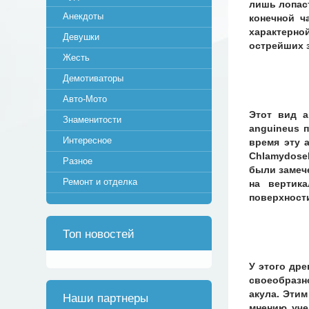
лишь лопаст
Анекдоты
конечной ч
характерно
Девушки
острейших з
Жесть
Демотиваторы
Авто-Мото
Этот вид а
Знаменитости
anguineus 
Интересное
время эту 
Chlamydose
Разное
были замеч
Ремонт и отделка
на вертик
поверхност
Топ новостей
У этого др
своеобразн
акула. Этим
Наши партнеры
мнению уче