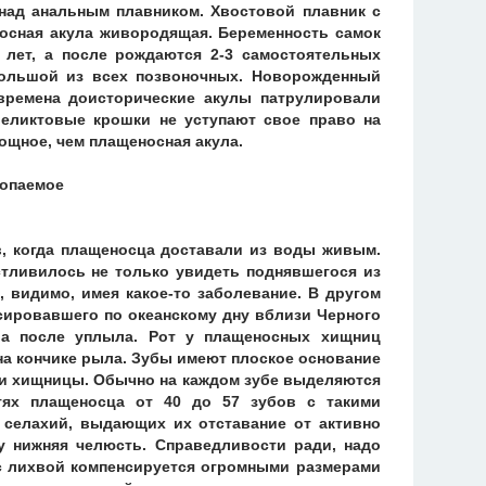
 над анальным плавником. Хвостовой плавник с
осная акула живородящая. Беременность самок
 лет, а после рождаются 2-3 самостоятельных
ольшой из всех позвоночных. Новорожденный
времена доисторические акулы патрулировали
реликтовые крошки не уступают свое право на
ощное, чем плащеносная акула.
в, когда плащеносца доставали из воды живым.
стливилось не только увидеть поднявшегося из
, видимо, имея какое-то заболевание. В другом
сировавшего по океанскому дну вблизи Черного
 а после уплыла. Рот у плащеносных хищниц
 на кончике рыла. Зубы имеют плоское основание
и хищницы. Обычно на каждом зубе выделяются
тях плащеносца от 40 до 57 зубов с такими
селахий, выдающих их отставание от активно
 нижняя челюсть. Справедливости ради, надо
 с лихвой компенсируется огромными размерами