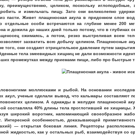
у, преимущественно, целиком, поскольку иглоподобные, 
робить и измельчать пищу. Зато они великолепно удерж
из пасти. Живет плащеносная акула в придонном слое вод
о отдельные особи встречаются на глубине менее 200 м
на и дожила до наших дней только потому, что в глубинах о
ащеносец сжимаясь, а потом, резко выстреливая всем тел
позволяют захватить всю добычу целиком. Плащеносные аку
ме того, они создают отрицательное давление путем закрыти
айденные тела змеевидных хищниц не дали возможности иден
ьших промежутках между приемами пищи, либо про быстрые 
оловоногими моллюсками и рыбой. На основании исследо
х акул, ученые сделали вывод, что кальмары составляют п
оловоногих целиком. А однажды в желудке плащеносной ак
рой составляла 40% длины тела проглотившей ее хищницы. 
азуя широкий воротник, напоминающий своеобразное жабо
т. Интересной особенностью, доказывающей примитивност
ахий) — открытая боковая линия. Рецепторы расположен
зной жидкостью, как у остальных рыб, взаимодействуя со 