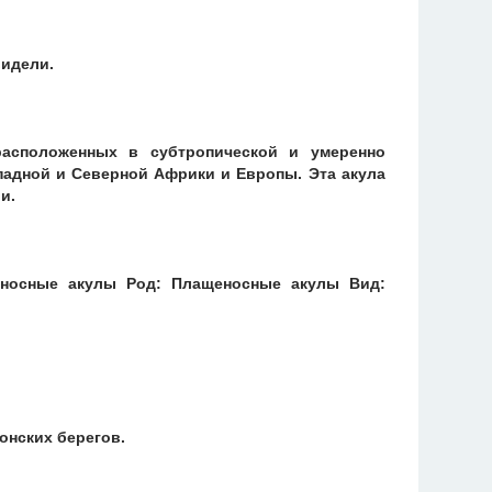
видели.
расположенных в субтропической и умеренно
падной и Северной Африки и Европы. Эта акула
и.
еносные акулы Род: Плащеносные акулы Вид:
онских берегов.