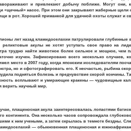
авораживают и привлекают добычу поближе. Могут они, к
щи «щечный» насос. При этом они закрывают жаберные щели
ищи в рот. Хорошей приманкой для удачной охоты служат и св
лионы лет назад кламидоселахии патрулировали глубинные во
 реликтовые акулы не хотят уступать свое право на лид
тра трудно найти животное более сильное и мощное, чем п
аточно изучен. Зафиксировано всего несколько случаев, 
мел место в 2007 году, когда японским исследователям посч
стра, но и сфотографировать его. К несчастью, рыбина скор
нудила подняться болезнь и предчувствие скорой кончины. Т
хность всплывают и умирающие кракены — чудовищные каль
я верить научный мир.
лучае, плащеносная акула заинтересовалась лопастями батис
го континента. Она несколько часов сопровождала глубоков
ими к ним учеными, а затем скрылась в темноте бездны. Сле
ламидоселахий — обыкновенная плащеносная и южноафриканс