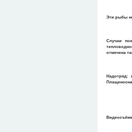
Эти рыбы не
Случаи по
тепловодно
отмечена т
Надотряд:
Плащеносна
Видеосъёмка