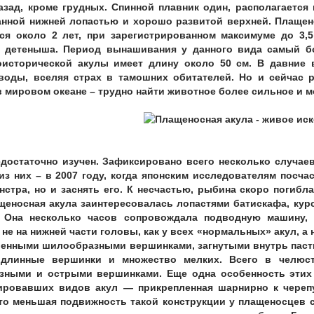
азад, кроме грудных. Спинной плавник один, располагается
нной нижней лопастью и хорошо развитой верхней. Плащен
ся около 2 лет, при зарегистрированном максимуме до 3,5
 детеныша. Период вынашивания у данного вида самый б
оисторической акулы имеет длину около 50 см. В давние 
воды, вселяя страх в тамошних обитателей. Но и сейчас 
 мировом океане – трудно найти животное более сильное и м
едостаточно изучен. Зафиксировано всего несколько случае
из них – в 2007 году, когда японским исследователям посча
стра, но и заснять его. К несчастью, рыбина скоро погибла
ащеносная акула заинтересовалась лопастями батискафа, кур
. Она несколько часов сопровождала подводную машину,
не на нижней части головы, как у всех «нормальных» акул, а
ленными шилообразными вершинками, загнутыми внутрь паст
 длинные вершинки и множество мелких. Всего в челюс
зными и острыми вершинками. Еще одна особенность этих 
ровавших видов акул — прикрепленная шарнирно к черепу
что меньшая подвижность такой конструкции у плащеносцев