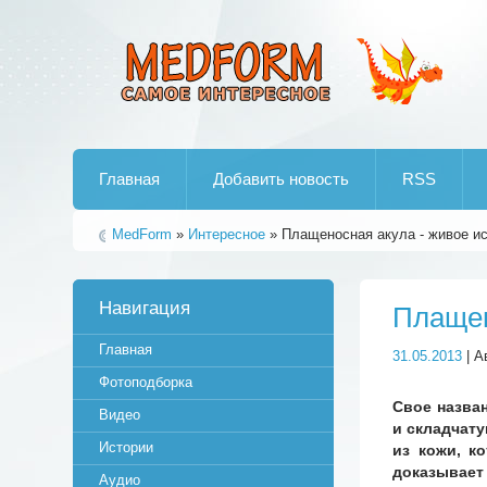
Лучшие рипы от jumo aka end
Главная
Добавить новость
RSS
MedForm
»
Интересное
» Плащеносная акула - живое и
Навигация
Плащен
Главная
31.05.2013
| А
Фотоподборка
Cвое назва
Видео
и складчат
Истории
из кожи, к
доказывает
Аудио