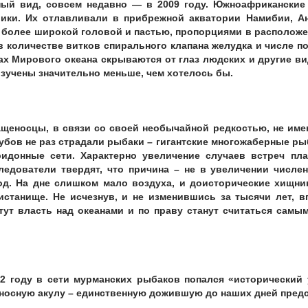
ный вид, совсем недавно — в 2009 году. Южноафриканские
ки. Их отлавливали в прибрежной акватории Намибии, А
 более широкой головой и пастью, пропорциями в расположен
в количестве витков спирального клапана желудка и числе п
нах Мирового океана скрываются от глаз людских и другие в
зучены значительно меньше, чем хотелось бы.
ащеносцы, в связи со своей необычайной редкостью, не име
зубов не раз страдали рыбаки – гигантские многожаберные р
ридонные сети. Характерно увеличение случаев встреч пл
ледователи твердят, что причина – не в увеличении числе
д. На дне слишком мало воздуха, и доисторические хищни
истанище. Не исчезнув, и не изменившись за тысячи лет, 
тут власть над океанами и по праву станут считаться сам
12 году в сети мурманских рыбаков попался «исторически
носную акулу – единственную дожившую до наших дней предс