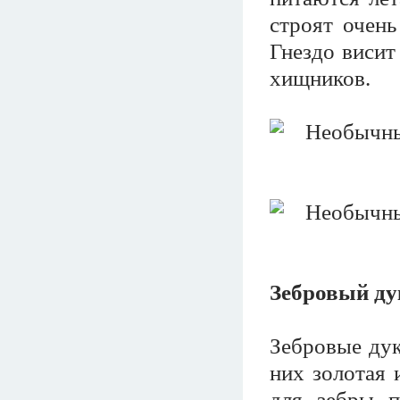
строят очень
Гнездо висит
хищников.
Зебровый ду
Зебровые дук
них золотая 
для зебры п