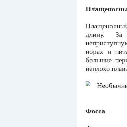
Плащеносны
Плащеносны
длину. За
неприступну
норах и пит
большие пере
неплохо плава
Фосса