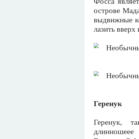
Фосса являе
острове Мада
выдвижные ко
лазить вверх 
Геренук
Геренук, т
длинношеее