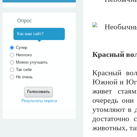
Опрос
Как вам сайт?
^
Супер
Красный во
Неплохо
Можно улучшить
Так себе
Красный вол
Не очень
Южной и Юго
живет стаям
Голосовать
очередь они
Результаты опроса
утомляют в д
достаточно 
животных, так