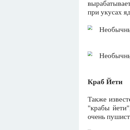
вырабатывае
при укусах я
Краб Йети
Также извест
"крабы йети"
очень пушис