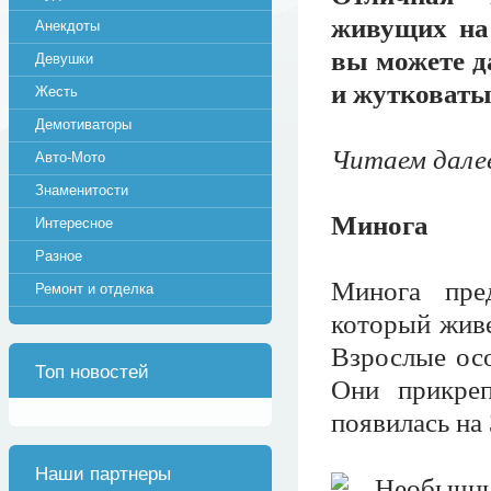
живущих на
Анекдоты
вы можете д
Девушки
и жутковаты
Жесть
Демотиваторы
Читаем далее
Авто-Мото
Знаменитости
Минога
Интересное
Разное
Минога пре
Ремонт и отделка
который живе
Взрослые осо
Топ новостей
Они прикре
появилась на
Наши партнеры