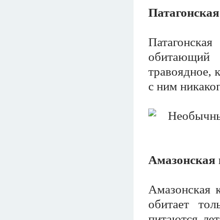
Патагонска
Патагонская
обитающий
травоядное, 
с ним никаког
Амазонская 
Амазонская к
обитает тол
питаются ле