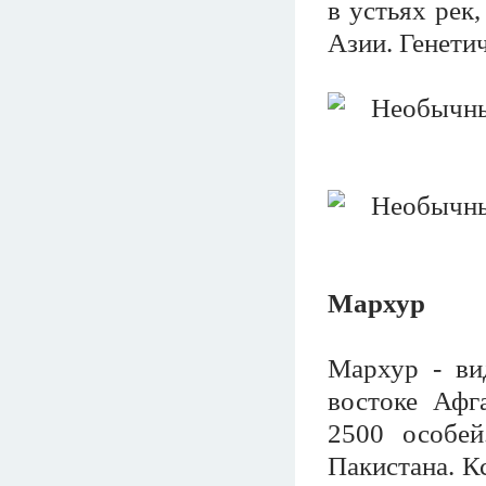
в устьях рек
Азии. Генетич
Мархур
Мархур - вид
востоке Афг
2500 особей
Пакистана. Кс