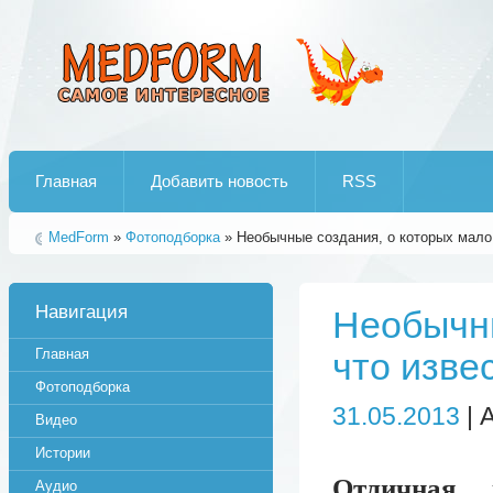
Лучшие рипы от jumo aka end
Главная
Добавить новость
RSS
MedForm
»
Фотоподборка
» Необычные создания, о которых мало 
Навигация
Необычны
Главная
что извес
Фотоподборка
31.05.2013
| 
Видео
Истории
Отличная 
Аудио