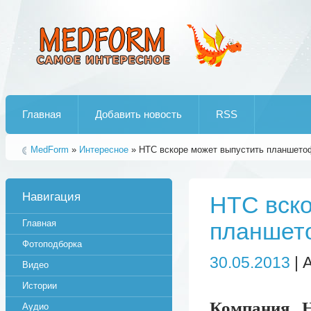
Лучшие рипы от jumo aka end
Главная
Добавить новость
RSS
MedForm
»
Интересное
» HTC вскоре может выпустить планшето
Навигация
HTC вско
Главная
планшет
Фотоподборка
30.05.2013
| 
Видео
Истории
Компания H
Аудио