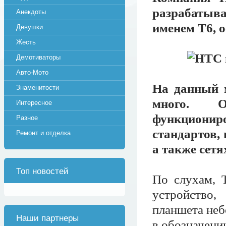
разрабатыв
Анекдоты
именем Т6, 
Девушки
Жесть
Демотиваторы
Авто-Мото
На данный 
Знаменитости
много. О
Интересное
функциони
Разное
стандартов
Ремонт и отделка
а также сетя
Топ новостей
По слухам, 
устройство
планшета неб
Наши партнеры
в обозначени