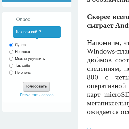
Скорее всег
Опрос
сыграет And
Как вам сайт?
Напомним, чт
^
Супер
Windows-пла
Неплохо
дюймов соот
Можно улучшить
Так себе
сведениям, 
Не очень
800 с четы
оперативной 
Голосовать
карт microS
Результаты опроса
мегапиксель
ожидается ос