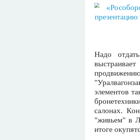
Надо отдат
выстраивае
продвижению 
"Уралвагонз
элементов та
бронетехни
салонах. Кон
"живьем" в Л
итоге окупятс