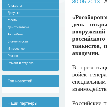
30.05.2013
| 
Анекдоты
Девушки
«Рособоронэ
Жесть
день откры
Демотиваторы
вооружени
Авто-Мото
российског
Знаменитости
танкистов, 
Интересное
академии.
Разное
Ремонт и отделка
В презентац
войск генер
специальным
Топ новостей
взаимодейст
Российские п
Наши партнеры