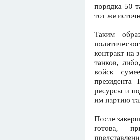
порядка 50 т
тот же источ
Таким обра
политическ
контракт на 
танков, либ
войск суме
президента 
ресурсы и по
им партию та
После заверш
готова, пр
представле