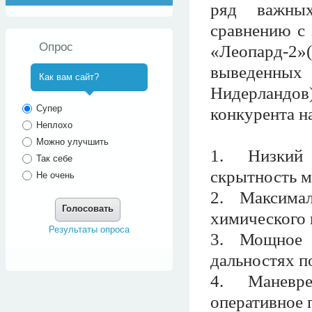
ряд важны
сравнению с 
Опрос
«Леопард-2
выведенны
Как вам сайт?
Нидерландо
^
Супер
конкурента 
Неплохо
Можно улучшить
1. Низкий 
Так себе
скрытность м
Не очень
2. Максима
Голосовать
химического 
Результаты опроса
3. Мощное 
дальностях п
4. Маневре
оперативное 