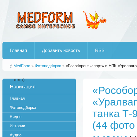
Лучшие рипы от jumo aka end
Главная
Добавить новость
RSS
MedForm
»
Фотоподборка
» «Рособоронэкспорт» и НПК «Уралваго
текст)
Навигация
«Рособор
Главная
«Уралваг
Фотоподборка
танка Т-
Видео
(44 фото 
Истории
Аудио