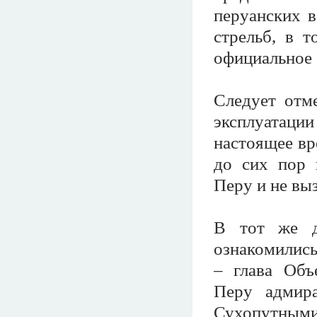
перуанских 
стрельб, в т
официальное
Следует отм
эксплуатаци
настоящее вр
до сих пор 
Перу и не вы
В тот же д
ознакомились
– глава Объ
Перу адмир
Сухопутным