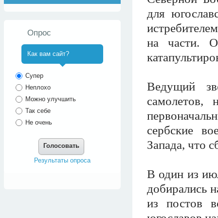
для югослав
истребителем
Опрос
на части. О
Как вам сайт?
катапультиро
^
Супер
Ведущий зв
Неплохо
самолетов,
Можно улучшить
Так себе
первоначаль
Не очень
сербские во
Запада, что с
Голосовать
Результаты опроса
В один из ию
добирались н
из постов в
югославов на