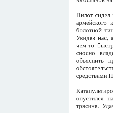
Пилот сидел 
армейского 
болотной тин
Увидев нас, 
чем-то быст
сносно влад
объяснить п
обстоятельс
средствами 
Катапультиро
опустился н
трясине. Уда