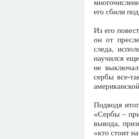
многочислен
его сбили по
Из его повес
он от пресле
следа, испол
научился еще
не выключал
сербы все-та
американско
Подводя итог
«Сербы – при
вывода, приз
«кто стоит н