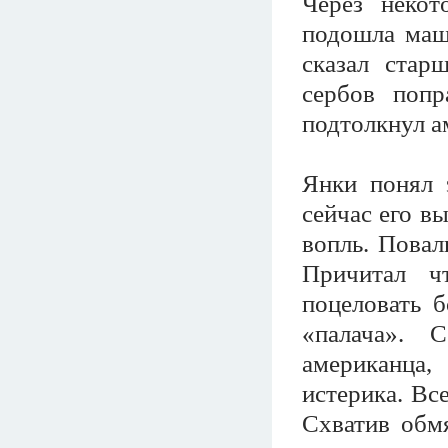
Через некот
подошла маши
сказал стар
сербов попр
подтолкнул а
Янки понял 
сейчас его в
вопль. Повал
Причитал ч
поцеловать б
«палача». 
американца,
истерика. Вс
Схватив обмя