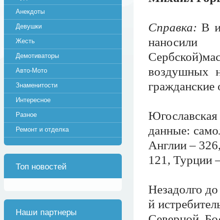
Анекдоты
Справка:
В и
Девушки
наносили
Жесть
Сербской)м
Демотиваторы
воздушных н
Авто-Мото
гражданские 
Знаменитости
Интересное
Югославская 
Разное
данные: сам
Ремонт и отделка
Англии – 326
121, Турции –
Топ новостей
Незадолго до
й истребител
Наши партнеры
Северной Бо