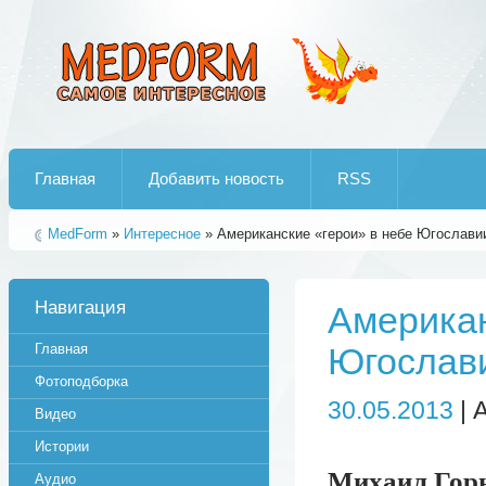
Лучшие рипы от jumo aka end
Главная
Добавить новость
RSS
MedForm
»
Интересное
» Американские «герои» в небе Югослави
Навигация
Американ
Главная
Югослав
Фотоподборка
30.05.2013
| 
Видео
Истории
Михаил Горы
Аудио