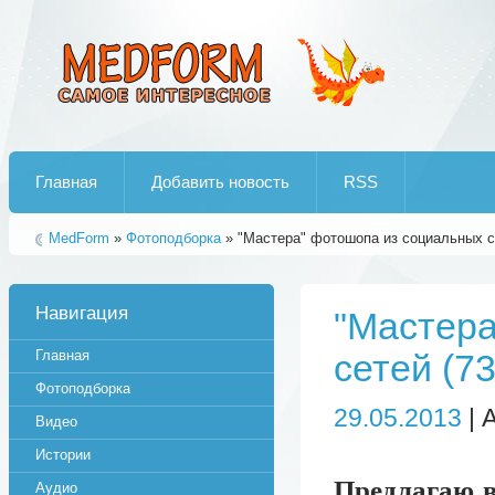
Лучшие рипы от jumo aka end
Главная
Добавить новость
RSS
MedForm
»
Фотоподборка
» "Мастера" фотошопа из социальных с
Навигация
"Мастера
Главная
сетей (7
Фотоподборка
29.05.2013
| 
Видео
Истории
Предлагаю 
Аудио