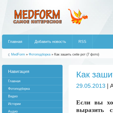
Лучшие рипы от jumo aka end
Главная
Добавить новость
RSS
MedForm
»
Фотоподборка
» Как зашить себе рот (7 фото)
Навигация
Как заши
Главная
29.05.2013
| 
Фотоподборка
Видео
Если вы хо
Истории
выразить с
Аудио