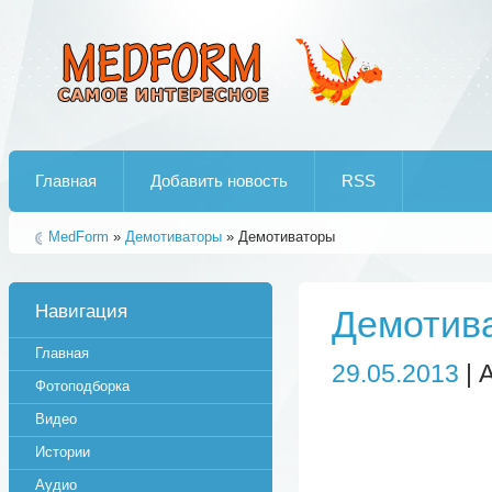
Лучшие рипы от jumo aka end
Главная
Добавить новость
RSS
MedForm
»
Демотиваторы
» Демотиваторы
Навигация
Демотив
Главная
29.05.2013
| 
Фотоподборка
Видео
Истории
Аудио