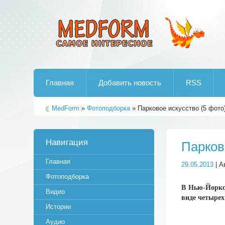
Лучшие рипы от jumo aka end
Главная
Добавить новость
RSS
MedForm
»
Фотоподборка
» Парковое искусство (5 фото
Навигация
Парков
Главная
29.05.2013
| А
Фотоподборка
В Нью-Йоркск
Видео
виде четырех
Истории
Аудио