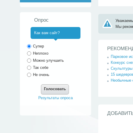
Опрос
Уважаемы
Мы реко
Как вам сайт?
^
Супер
РЕКОМЕН
Неплохо
Парковое ис
Можно улучшить
Конкурс сне
Так себе
Скульптуры
15 шедевро
Не очень
Необычные 
Голосовать
Результаты опроса
ДОБАВИТ