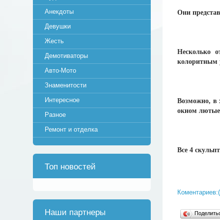
Анекдоты
Они представ
Девушки
Жесть
Несколько о
Демотиваторы
колоритным у
Авто-Мото
Знаменитости
Интересное
Возможно, в 
окном лютые 
Разное
Ремонт и отделка
Все 4 скульп
Топ новостей
Коментариев:(
Наши партнеры
Поделит