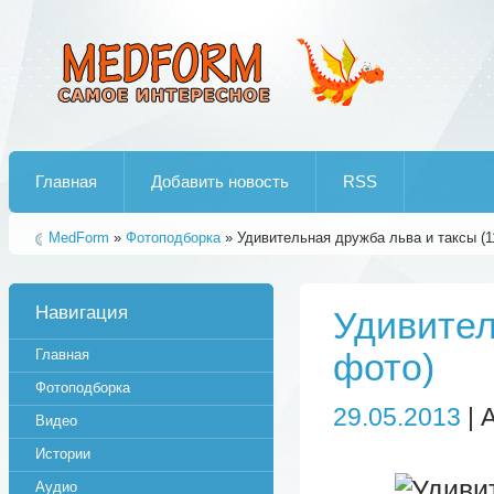
Лучшие рипы от jumo aka end
Главная
Добавить новость
RSS
MedForm
»
Фотоподборка
» Удивительная дружба льва и таксы (1
Навигация
Удивител
Главная
фото)
Фотоподборка
29.05.2013
| 
Видео
Истории
Аудио