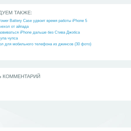
ДУЕМ ТАКЖЕ:
 Power Battery Case удвоит время работы iPhone 5
чехол от айпада
азвиваться iPhone дальше без Стива Джобса
чупа чупса
л для мобильного телефона из джинсов (30 фото)
Ь КОММЕНТАРИЙ