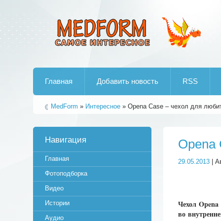
Лучшие рипы от jumo aka end
Главная
Добавить новость
RSS
MedForm
»
Интересное
» Opena Case – чехол для люби
Навигация
Opena 
Главная
29.05.2013
| А
Фотоподборка
Видео
Чехол Opena
Истории
во внутренне
Аудио