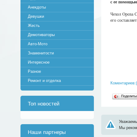
с ее помощью
Анекдоты
Чехол Opena C
Девушки
его составляет
Жесть
Демотиваторы
Авто-Мото
Знаменитости
Интересное
Разное
Ремонт и отделка
Коментариев:(
Поделит
Топ новостей
Уважаемы
Мы реко
Наши партнеры