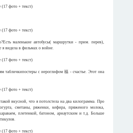
?Есть маленькие автобусы( маршрутки - прим. перев),
е я видела в фильмах о войне.
ям табличкипостеры с иероглифом 福 - счастье. Этот она
и такой вкусной, что я потолстела на два килограмма. Про
гурта, сметаны, ряженки, кефира, пряженого молока,
араваем, плетенкой, батоном, арнаутским и т.д. Больше
ртикулов.