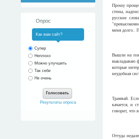
Прошу прощен
стены, надпис
русские слов
Опрос
"превысокомно
меня долго.. 
Как вам сайт?
^
Супер
Вышли на пов
Неплохо
выкладываю фо
Можно улучшить
которые интер
Так себе
неудобная сис
Не очень
Голосовать
Трамвай. Если
Результаты опроса
качается, и 
говорит, что 
Оттуда недале