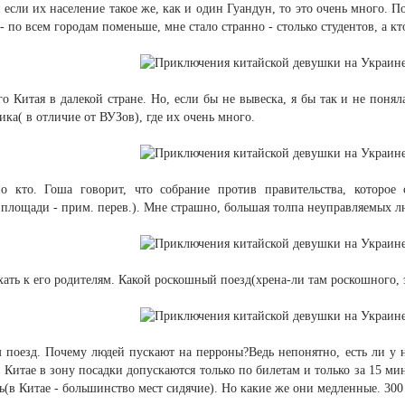
 если их население такое же, как и один Гуандун, то это очень много. П
- по всем городам поменьше, мне стало странно - столько студентов, а кт
о Китая в далекой стране. Но, если бы не вывеска, я бы так и не поняла
ика( в отличие от ВУЗов), где их очень много.
о кто. Гоша говорит, что собрание против правительства, которое 
площади - прим. перев.). Мне страшно, большая толпа неуправляемых лю
хать к его родителям. Какой роскошный поезд(хрена-ли там роскошного, э
м поезд. Почему людей пускают на перроны?Ведь непонятно, есть ли у 
 Китае в зону посадки допускаются только по билетам и только за 15 ми
(в Китае - большинство мест сидячие). Но какие же они медленные. 300