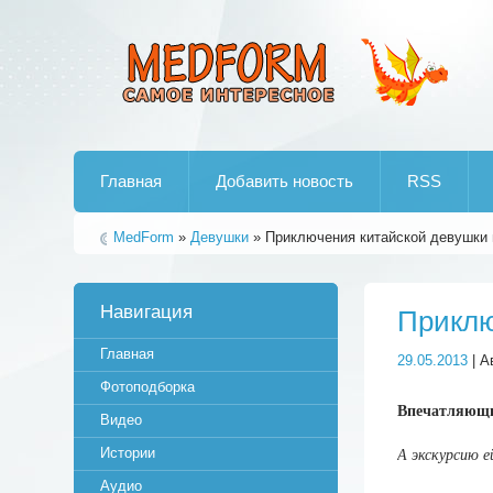
Лучшие рипы от jumo aka end
Главная
Добавить новость
RSS
MedForm
»
Девушки
» Приключения китайской девушки н
Навигация
Приклю
Главная
29.05.2013
| А
Фотоподборка
Впечатляющий
Видео
Истории
А экскурсию е
Аудио