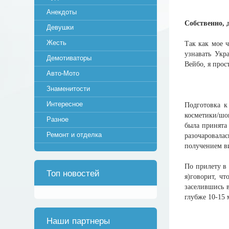
Анекдоты
Собственно, 
Девушки
Жесть
Так как мое 
узнавать Укр
Демотиваторы
Вейбо, я прос
Авто-Мото
Знаменитости
Интересное
Подготовка к
косметики/шок
Разное
была принята 
Ремонт и отделка
разочаровала
получением ви
По прилету в 
Топ новостей
я)говорит, ч
заселившись в
глубже 10-15 
Наши партнеры