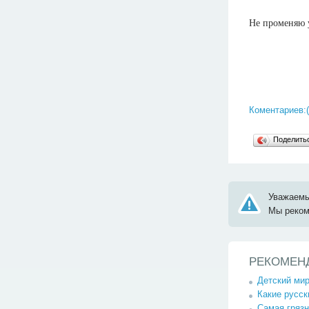
Не променяю у
Коментариев:(
Поделит
Уважаемы
Мы реко
РЕКОМЕН
Детский ми
Какие русск
Самая грязн