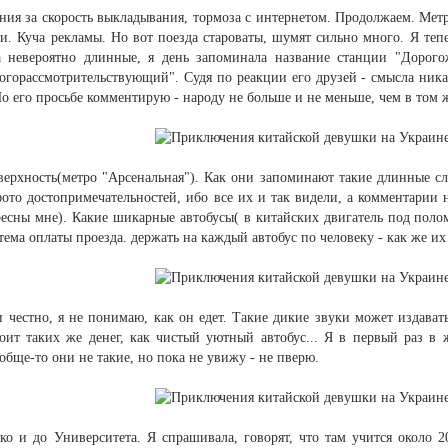
ия за скорость выкладывания, тормоза с интернетом. Продолжаем. Метр
и. Куча рекламы. Но вот поезда староваты, шумят сильно много. Я теп
а невероятно длинные, я день запоминала название станции "Дорого
горассмотрительствующий". Судя по реакции его друзей - смысла никак
По его просьбе комментирую - народу не больше и не меньше, чем в том 
ерхность(метро "Арсенальная"). Как они запоминают такие длинные сло
то достопримечательностей, ибо все их и так видели, а комментарии н
есны мне). Какие шикарные автобусы( в китайских двигатель под полом
тема оплаты проезда. держать на каждый автобус по человеку - как же их
 честно, я не понимаю, как он едет. Такие дикие звуки может издават
стоит таких же денег, как чистый уютный автобус... Я в первый раз в
вобще-то они не такие, но пока не увижу - не пверю.
ко и до Университета. Я спрашивала, говорят, что там учится около 2