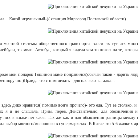
зал... Какой игрушечный-)( станция Миргород Полтавской области)
 местной системы общественного транспорта. зачем их тут атк много
лейбусы, трамваи. Автобус, который я видела чем-то похож на те, которы
вроде мой подарок Гошиной маме понравился(обычай такой - дарить люд
енноручно.)Правда что с ним делать - для нас всех загадка...
 здесь дико нравится( помимо всего прочего)- это еда. Тут ее столько, 
х я и не слышала. Прим. перев. Действительно, для обозначения йо
у них в языке нет слов. Так же как и для обьяснения разницы между к
зил выбор мясного/молочного в супермаркетах. В Китае это 5-6 жалких а