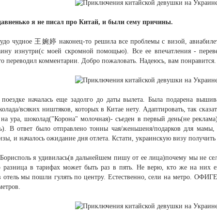
давненько я не писал про Китай, и были сему причины.
чудо чудное 王婉婷 наконец-то решила все проблемы с визой, авиабилетам
аину изнутри(с моей скромной помощью). Все ее впечатления - перев
то переводил комментарии. Добро пожаловать. Надеюсь, вам понравится.
 поездке началась еще задолго до даты вылета. Была подарена вышив
олада/всяких ништяков, которых в Китае нету. Адаптировать, так сказа
на ура, шоколад("Корона" молочная)- съеден в первый день(не реклама
сь). В ответ было отправлено тонны чая/женьшеня/подарков для мамы, 
зы, и началось ожидание дня отлета. Кстати, украинскую визу получить 
Борисполь я удивилась(в дальнейшем пишу от ее лица)почему мы не сели
то разница в тарифах может быть раз в пять. Не верю, кто же на них 
 отель мы пошли гулять по центру. Естественно, сели на метро. ОФИГЕ
метров.