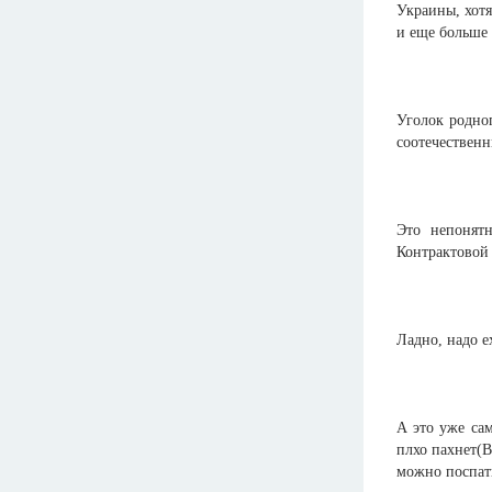
Украины, хотя
и еще больше 
Уголок родног
соотечественн
Это непонятн
Контрактовой 
Ладно, надо е
А это уже са
плхо пахнет(В
можно поспать