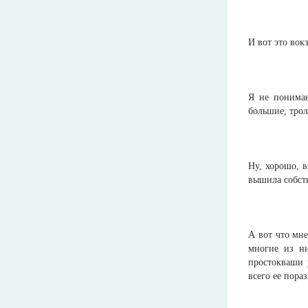
И вот это вок
Я не понимаю
большие, трол
Ну, хорошо, 
вышила собств
А вот что мне
многие из ни
простокваши 
всего ее пора