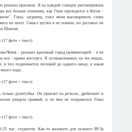
о реально красивое. Я на каждой станции рассматривала
ерь все больше понимаю, как Гоше приходится в Китае -
жичи". Гоша, засранец, учил меня выговаривать слово
ого не несет. Смысл шутки я не поняла, но доставал он
же Шанхае.
ва?Киев - реально красивый город.(комментарий - я не
а все - крики восторга. Я останавливаюсь на тех вещах,
, и пол поднимается лесенкой до заднего окна), и какая
 много надо...
ь только душегубка. Он прыгает на рельсах, дребезжит и
 жизни увидела трамвай, и он мне не понравился. Гоша
0-25 тыс. студентов. Как-то маловато для лучшего ВУЗа