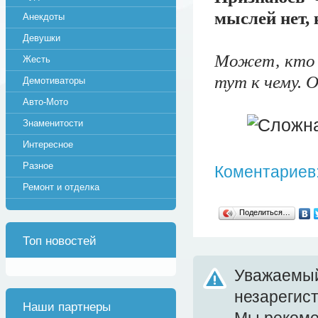
мыслей нет, 
Анекдоты
Девушки
Может, кто и
Жесть
тут к чему. 
Демотиваторы
Авто-Мото
Знаменитости
Интересное
Разное
Коментариев:
Ремонт и отделка
Поделиться…
Топ новостей
Уважаемый
незарегис
Наши партнеры