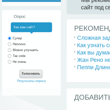
Мы реком
сайт под 
Опрос
РЕКОМЕН
Как вам сайт?
^
Сложная зад
Супер
Как узнать 
Неплохо
Можно улучшить
Как вы дума
Так себе
Жан Рено не
Не очень
Пеппи Длинн
Голосовать
Результаты опроса
ДОБАВИТ