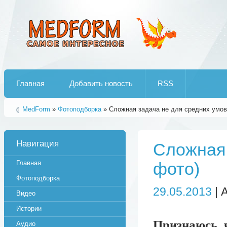
Лучшие рипы от jumo aka end
Главная
Добавить новость
RSS
MedForm
»
Фотоподборка
» Сложная задача не для средних умов
Навигация
Сложная 
Главная
фото)
Фотоподборка
29.05.2013
| 
Видео
Истории
Признаюсь ч
Аудио