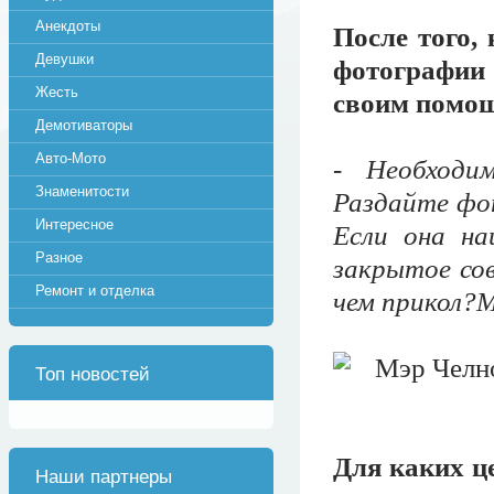
Анекдоты
После того,
Девушки
фотографии
Жесть
своим помощ
Демотиваторы
Авто-Мото
-
Необходи
Знаменитости
Раздайте фо
Интересное
Если она на
Разное
закрытое сов
Ремонт и отделка
чем прикол?
Топ новостей
Для каких це
Наши партнеры