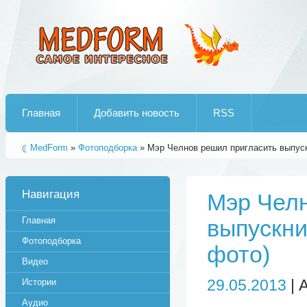
Лучшие рипы от jumo aka end
Главная
Добавить новость
RSS
MedForm
»
Фотоподборка
» Мэр Челнов решил пригласить выпуск
Навигация
Мэр Челн
Главная
выпускни
Фотоподборка
фото)
Видео
29.05.2013
| 
Истории
Аудио