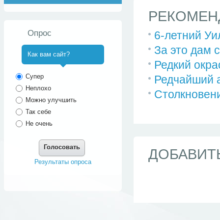
РЕКОМЕН
Опрос
6-летний Уи
За это дам с
Как вам сайт?
Редкий окрас
^
Супер
Редчайший а
Неплохо
Столкновени
Можно улучшить
Так себе
Не очень
Голосовать
ДОБАВИТ
Результаты опроса