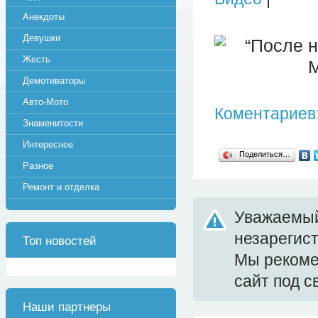
Анекдоты
Девушки
Жесть
Демотиваторы
Авто-Мото
Коментариев:
Знаменитости
Интересное
Поделиться…
Разное
Ремонт и отделка
Уважаемый
незарегис
Топ новостей
Мы реком
сайт под 
Наши партнеры