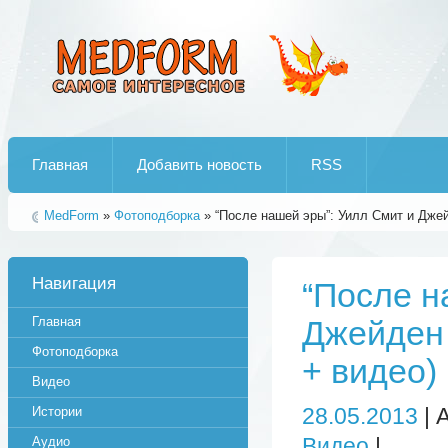
Лучшие рипы от jumo aka end
Главная
Добавить новость
RSS
MedForm
»
Фотоподборка
» “После нашей эры”: Уилл Смит и Джей
Навигация
“После н
Главная
Джейден 
Фотоподборка
+ видео)
Видео
28.05.2013
| 
Истории
Видео
|
Аудио