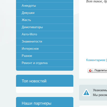
Вот такое, др
Анекдоты
Девушки
Жесть
Демотиваторы
Авто-Мото
Знаменитости
Интересное
Разное
Коментариев:(
Ремонт и отделка
Поделит
Топ новостей
Уважаемы
Мы реко
Наши партнеры