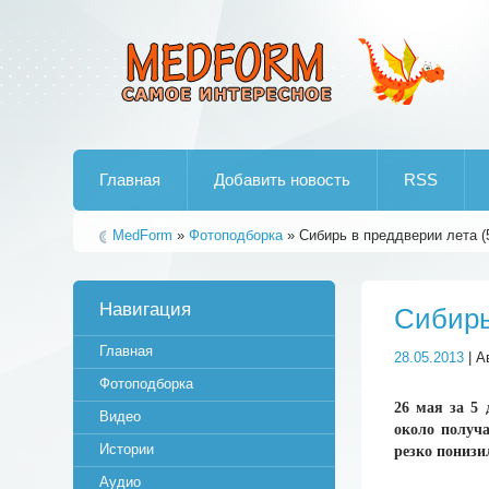
Лучшие рипы от jumo aka end
Главная
Добавить новость
RSS
MedForm
»
Фотоподборка
» Сибирь в преддверии лета (
Навигация
Сибирь
Главная
28.05.2013
| А
Фотоподборка
26 мая за 5
Видео
около получа
Истории
резко понизил
Аудио