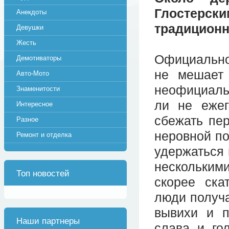
Глостерс
Анекдоты
традиционн
Девушки
Жесть
Официально 
Демотиваторы
не мешает 
Авто-Мото
неофициальн
Знаменитости
ли не ежег
Интересное
сбежать пер
Разное
неровной по
Ремонт и отделка
удержаться 
несколькими
Топ новостей
скорее ска
люди получ
вывихи и п
Наши партнеры
слава и го