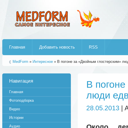
Лучшие рипы от jumo aka end
Главная
Добавить новость
RSS
MedForm
»
Интересное
» В погоне за «Двойным глостерским» лю
Навигация
В погоне
Главная
люди едв
Фотоподборка
28.05.2013
| 
Видео
Истории
Около де
Аудио