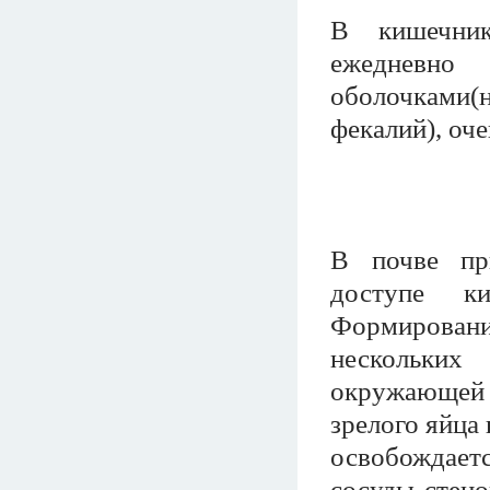
В кишечник
ежедневно
оболочками
фекалий), оч
В почве пр
доступе ки
Формировани
нескольких
окружающей 
зрелого яйца
освобождает
сосуды стено