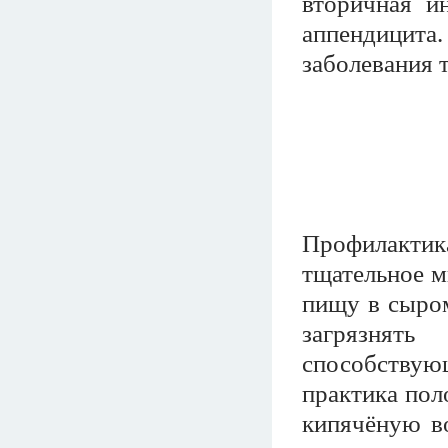
вторичная и
аппендицита
заболевания 
Профилактик
тщательное м
пищу в сыром
загрязнят
способству
практика пол
кипячёную в