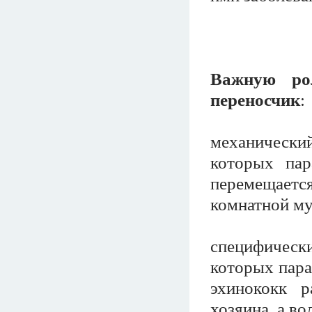
Важную ро
переносчик
:
механически
которых пар
перемещается
комнатной му
специфичес
которых пара
эхинококк р
хозяина, а в