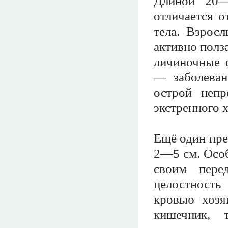
Длиной 20—
отличается о
тела. Взрос
активно полз
личиночные 
— заболеван
острой непр
экстренного 
Ещё один пре
2—5 см. Особ
своим пере
целостность
кровью хозя
кишечник, 