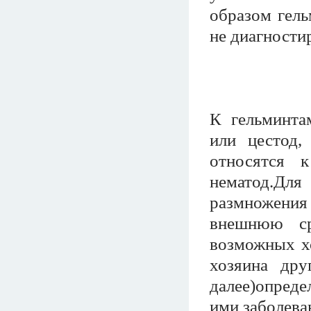
образом гель
не диагности
К гельминта
или цестод,
относятся 
нематод.Для
размножения
внешнюю ср
возможных хо
хозяина др
далее)опреде
ими заболева