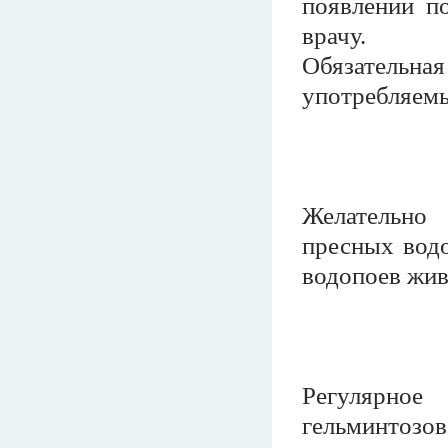
появлении п
врачу.
Обязательна
употребляем
Желательно
пресных водо
водопоев жив
Регулярное
гельминтозо