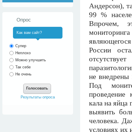
Андерсон), т
99 % населе
Опрос
Впрочем, э
мониторинг
Как вам сайт?
являющегося
^
Супер
России ост
Неплохо
отсутствует
Можно улучшить
паразитологи
Так себе
Не очень
не внедрены 
Под монито
Голосовать
проведение к
Результаты опроса
кала на яйца
выявить бол
человека. Д
условиях их 