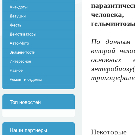
паразитич
Анекдоты
человека,
Девушки
гельминтозы
Жесть
Демотиваторы
По данным 
Авто-Мото
второй чело
Знаменитости
основных 
Интересное
энтеробиозу
Разное
трихоцефалез
Ремонт и отделка
Топ новостей
Наши партнеры
Некоторые