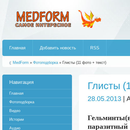
Лучшие рипы от jumo aka end
Главная
Добавить новость
RSS
MedForm
»
Фотоподборка
» Глисты (11 фото + текст)
Навигация
Глисты (
Главная
28.05.2013
| 
Фотоподборка
Видео
Гельминты(в 
Истории
паразитн
Аудио