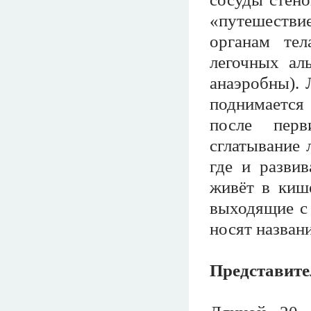
«путешеств
органам тел
легочных ал
анаэробны). 
поднимается
после перв
сглатывание 
где и развив
живёт в кише
выходящие с
носят назван
Представите