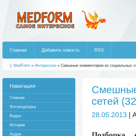
Лучшие рипы от jumo aka end
Главная
Добавить новость
RSS
MedForm
»
Интересное
» Смешные комментарии из социальных се
Навигация
Смешные
Главная
сетей (3
Фотоподборка
28.05.2013
| 
Видео
Истории
Подборка 
Аудио