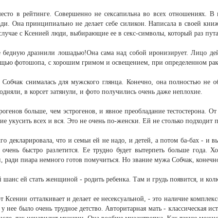
место в рейтинге. Совершенно не сексапильна во всех отношениях. В 
ади. Она принципиально не делает себе силикон. Написала в своей кни
 случае с Ксенией люди, выбирающие ее в секс-символы, который раз пут
е бедную дразнили лошадью!Она сама над собой иронизирует. Лицо дей
ощью фотошопа, с хорошим гримом и освещением, при определенном рак
з Собчак снималась для мужского глянца. Конечно, она полностью не о
дняли, в корсет затянули, и фото получились очень даже неплохие.
генов больше, чем эстрогенов, и явное преобладание тестостерона. От э
ие укусить всех и вся. Это не очень по-женски. Ей не столько подходит 
го декларировала, что и семьи ей не надо, и детей, а потом ба-бах - и
к очень быстро разлетится. Ее трудно будет вытерпеть больше года. 
 ради пиара немного готов помучиться. Но звание мужа Собчак, конечно
шанс ей стать женщиной - родить ребенка. Там и грудь появится, и колю
от Ксении отталкивает и делает ее несексуальной, - это наличие комплек
 у нее было очень трудное детство. Авторитарная мать - классическая ис