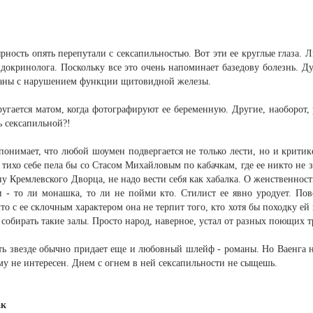
ярность опять перепутали с сексапильностью. Вот эти ее круглые глаза. Л
окринолога. Поскольку все это очень напоминает базедову болезнь. Дум
заны с нарушением функции щитовидной железы.
ругается матом, когда фотографируют ее беременную. Другие, наоборот, 
ь сексапильной?!
понимает, что любой шоумен подвергается не только лести, но и критике
 тихо себе пела бы со Стасом Михайловым по кабачкам, где ее никто не 
у Кремлевского Дворца, не надо вести себя как хабалка. О женственност
и - то ли монашка, то ли не пойми кто. Стилист ее явно уродует. Пов
что с ее склочным характером она не терпит того, кто хотя бы походку е
я собирать такие залы. Просто народ, наверное, устал от разных поющих 
ть звезде обычно придает еще и любовный шлейф - романы. Но Ваенга н
у не интересен. Днем с огнем в ней сексапильности не сыщешь.
ак