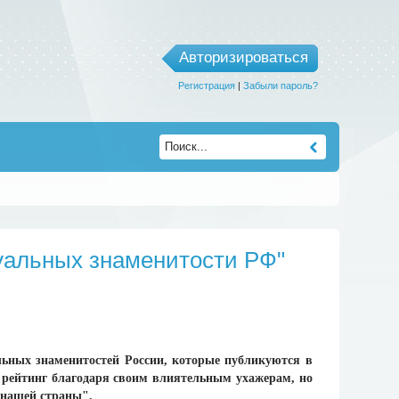
Авторизироваться
Регистрация
|
Забыли пароль?
уальных знаменитости РФ"
ьных знаменитостей России, которые публикуются в
т рейтинг благодаря своим влиятельным ухажерам, но
а нашей страны".