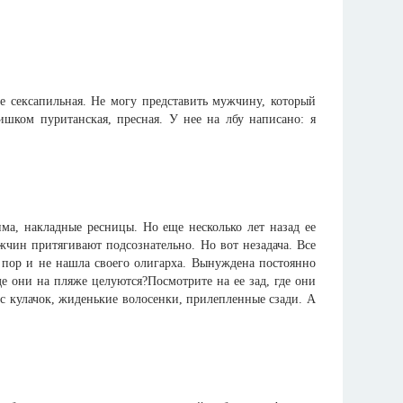
не сексапильная. Не могу представить мужчину, который
ишком пуританская, пресная. У нее на лбу написано: я
.
има, накладные ресницы. Но еще несколько лет назад ее
ужчин притягивают подсознательно. Но вот незадача. Все
 пор и не нашла своего олигарха. Вынуждена постоянно
де они на пляже целуются?Посмотрите на ее зад, где они
 с кулачок, жиденькие волосенки, прилепленные сзади. А