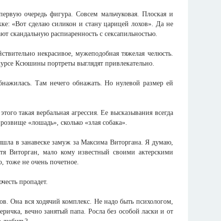
первую очередь фигура. Совсем мальчуковая. Плоская и
жке: «Вот сделаю силикон и стану царицей лохов». Да не
ают скандальную распиаренность с сексапильностью.
ствительно некрасивое, мужеподобная тяжелая челюсть.
урсе Ксюшины портреты выглядят привлекательно.
бнажилась. Там нечего обнажать. Но нулевой размер ей
того такая вербальная агрессия. Ее высказывания всегда
прозвище «лошадь», сколько «злая собака».
 вышла в занавеске замуж за Максима Виторгана. Я думаю,
Хотя Виторган, мало кому известный своими актерскими
, тоже не очень почетное.
честь пропадет.
сов. Она вся ходячий комплекс. Не надо быть психологом,
теричка, вечно занятый папа. Росла без особой ласки и от