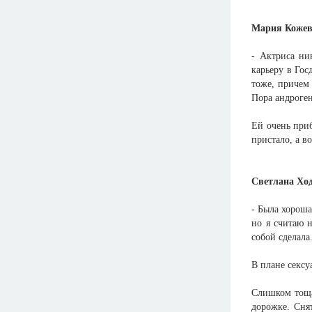
Мария Кожев
- Актриса ни
карьеру в Гос
тоже, причем 
Пора андроге
Ей очень приб
пристало, а в
Светлана Хо
- Была хороша
но я считаю н
собой сделала
В плане сексу
Слишком тоща
дорожке. Сня