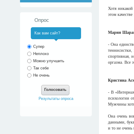
Хотя никакой 
этом качестве
Опрос
Мария Шара
Как вам сайт?
^
- Она единств
Супер
теннисистки,
Неплохо
спортивная, 
Можно улучшить
оргазма. Все 
Так себе
Не очень
Кристина Ас
Голосовать
- В «Интернах
психологии о
Результаты опроса
Мужчины хотят
Она очень во
данными, букв
и то не очень