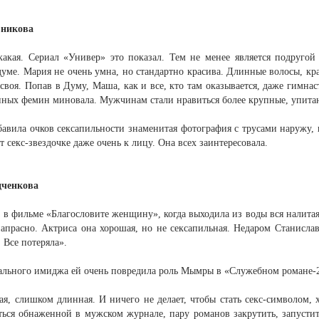
никова
какая. Сериал «Универ» это показал. Тем не менее является подруго
думе. Мария не очень умна, но стандартно красива. Длинные волосы, кра
своя. Попав в Думу, Маша, как и все, кто там оказывается, даже гимнаст
нных фемин миновала. Мужчинам стали нравиться более крупные, упита
авила очков сексапильности знаменитая фотография с трусами наружу, ко
от секс-звездочке даже очень к лицу. Она всех заинтересовала.
дченкова
 в фильме «Благословите женщину», когда выходила из воды вся налитая,
апрасно. Актриса она хорошая, но не сексапильная. Недаром Станислав
. Все потеряла».
ального имиджа ей очень повредила роль Мымры в «Служебном романе-2».
я, слишком длинная. И ничего не делает, чтобы стать секс-символом, 
ться обнаженной в мужском журнале, пару романов закрутить, запустит