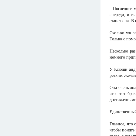
- Последнее 
спереди, и сз
станет она. В
Сколько уж е
Только с пом
Несколько ра
немного припо
У Ксюши андро
резкие. Желан
Она очень дол
что этот бра
достижениями,
Единственный 
Главное, что 
чтобы понять: