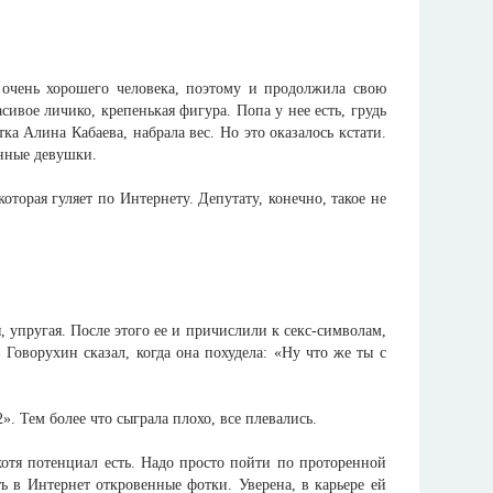
й очень хорошего человека, поэтому и продолжила свою
сивое личико, крепенькая фигура. Попа у нее есть, грудь
ка Алина Кабаева, набрала вес. Но это оказалось кстати.
нные девушки.
торая гуляет по Интернету. Депутату, конечно, такое не
 упругая. После этого ее и причислили к секс-символам,
 Говорухин сказал, когда она похудела: «Ну что же ты с
 Тем более что сыграла плохо, все плевались.
хотя потенциал есть. Надо просто пойти по проторенной
ь в Интернет откровенные фотки. Уверена, в карьере ей