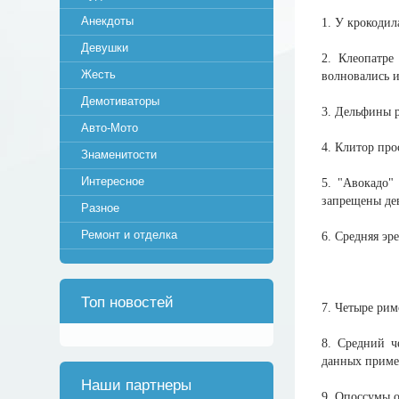
Анекдоты
1. У крокодил
Девушки
2. Клеопатре
Жесть
волновались и
Демотиваторы
3. Дельфины р
Авто-Мото
4. Клитор про
Знаменитости
Интересное
5. "Авокадо"
запрещены де
Разное
Ремонт и отделка
6. Средняя эр
Топ новостей
7. Четыре рим
8. Средний ч
данных пример
Наши партнеры
9. Опоссумы 