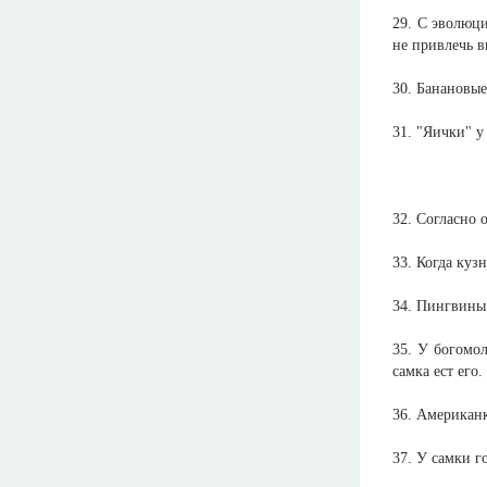
29. С эволюц
не привлечь в
30. Банановые
31. "Яички" у
32. Согласно 
33. Когда кузн
34. Пингвины 
35. У богомол
самка ест его.
36. Американк
37. У самки г