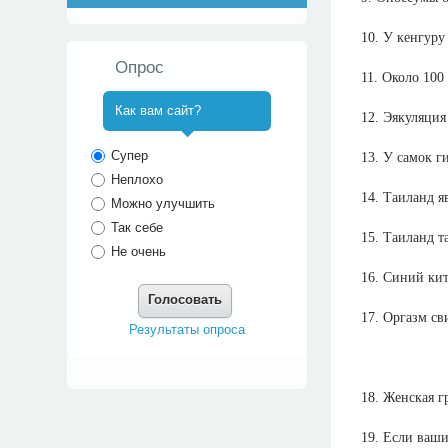
10. У кенгуру
Опрос
11. Около 100
Как вам сайт?
12. Эякуляция
^
Супер
13. У самок 
Неплохо
14. Таиланд 
Можно улучшить
Так себе
15. Таиланд т
Не очень
16. Синий кит
Голосовать
17. Оргазм св
Результаты опроса
18. Женская г
19. Если ваши