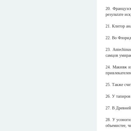
20. Французс
результате ис
21. Клитор а
22. Во Флорид
23. Antechinu
самцов умира
24. Макияж и
привлекателе
25. Также счи
26. У тапиров
27. В Древне
28. У усоног
объемистее, ч