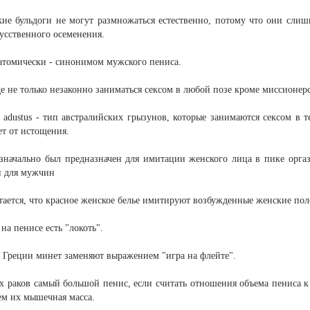
кие бульдоги не могут размножаться естественно, потому что они слиш
кусственного осеменения.
натомически - синонимом мужского пениса.
е не только незаконно заниматься сексом в любой позе кроме миссионерс
s adustus - тип австралийских грызунов, которые занимаются сексом в 
ет от истощения.
значально был предназначен для имитации женского лица в пике оргаз
н для мужчин
тается, что красное женское белье имитируют возбужденные женские пол
 на пенисе есть "локоть".
й Греции минет заменяют выражением "игра на флейте".
их раков самый большой пенис, если считать отношения объема пениса 
ем их мышечная масса.