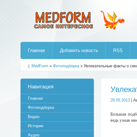
Лучшие рипы от jumo aka end
Главная
Добавить новость
RSS
MedForm
»
Фотоподборка
» Увлекательные факты о секс
Навигация
Увлека
Главная
28.05.2013
| А
Фотоподборка
Большая подб
Видео
ведь узнав мн
Истории
Аудио