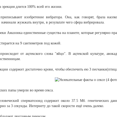
а эрекция длится 100% всей его жизни.
 приписывают изобретение вибратора. Она, как говорят, брала нас
 начинали жужжать внутри, в результате чего сфера вибрировала.
еки Амазонка единственные существа на планете, которые регулярно пр
стирается на 9 сантиметров под кожей.
 происходит от ацтекского слова "яйцо". В ацтекской культуре, аво
вственницам.
екции содержит достаточно крови, чтобы обеспечить ею 3 песчанки(птица
ских папы умерли во время секса.
еловеческий сперматозоид содержит около 37.5 Мб. генетических дан
но за 3 секунды. Интернету до такой скорости ещё очень далеко.
обладают двуглавым пенисом.