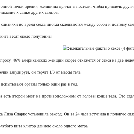
ионной точки зрения, женщины кричат в постели, чтобы привлечь други
нимание к самке других самцов.
 слизняки во время секса иногда склеиваются между собой и поэтому сам
 кита весят около полутонны.
опросу, 46% американских женщин скорее откажется от секса на две неде
ечик эякулирует, он теряет 1/3 от массы тела.
испытывают оргазм только один раз в год.
а есть второй мозг на противоположном от головы конце тела. Это сде
а Лиза Спаркс установила рекорд. Он за 24 часа вступила в половую свя
олубого кита клитор длиною около одного метра