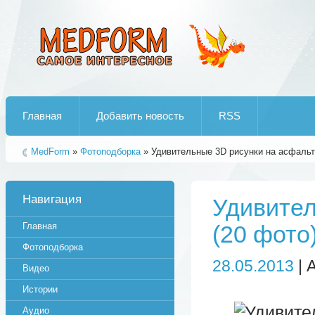
Лучшие рипы от jumo aka end
Главная
Добавить новость
RSS
MedForm
»
Фотоподборка
» Удивительные 3D рисунки на асфальт
Навигация
Удивител
Главная
(20 фото
Фотоподборка
28.05.2013
| 
Видео
Истории
Аудио