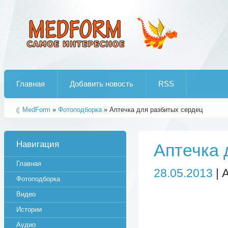
Лучшие рипы от jumo aka end
Главная
Добавить новость
RSS
MedForm
»
Фотоподборка
» Аптечка для разбитых сердец
Навигация
Аптечка 
Главная
28.05.2013
| 
Фотоподборка
Видео
Истории
Аудио