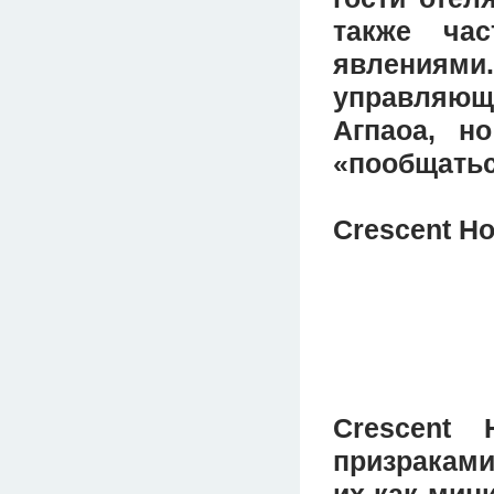
также ча
явлениями
управляюще
Агпаоа, н
«пообщатьс
Crescent Ho
Crescent 
призраками
их как мин