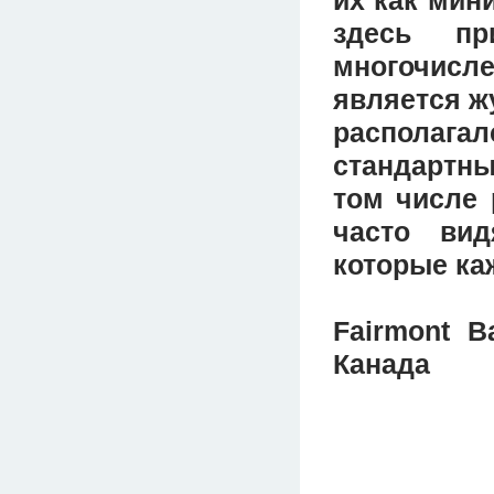
здесь пр
многочис
является ж
располага
стандартны
том числе 
часто вид
которые ка
Fairmont B
Канада