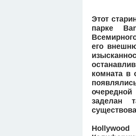
Этот стари
парке Ba
Всемирног
его внешню
изысканн
останавли
комната в 
появлялис
очередной
заделан 
существова
Hollywoo