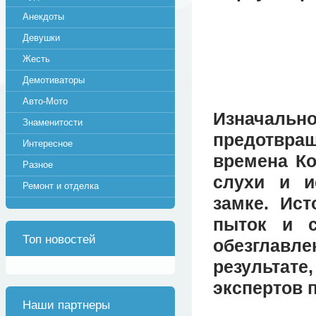
Анекдоты
Девушки
Жесть
Демотиваторы
Авто-Мото
Изначал
Знаменитости
предотвр
Интересное
времена Ко
Разное
слухи и и
Ремонт и отделка
замке. Ис
пыток и с
Топ новостей
обезглавле
результате
экспертов 
Наши партнеры