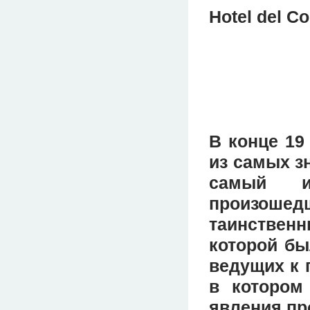
Hotel del 
В конце 19
из самых з
самый из
произоше
таинственн
которой бы
ведущих к 
в котором
явления пр