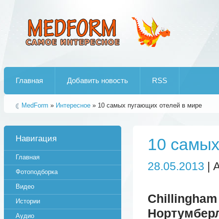
Лучшие рипы от jumo aka end
Главная
Добавить новость
RSS
MedForm
»
Интересное
» 10 самых пугающих отелей в мире
Навигация
10 самых
Главная
28.05.2013
| 
Фотоподборка
Видео
Chilling
Истории
Нортумберл
Аудио