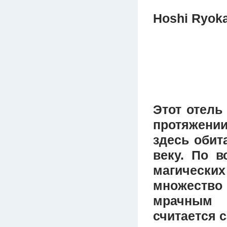
Hoshi Ryok
Этот отель
протяжени
здесь обит
веку. По в
магических
множество 
мрачным 
считается 