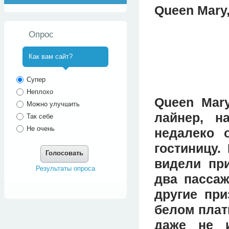
Queen Mary
Опрос
Как вам сайт?
^
Супер
Неплохо
Queen Mar
Можно улучшить
лайнер, н
Так себе
Не очень
недалеко 
гостиницу.
Голосовать
видели при
Результаты опроса
два пассаж
другие при
белом плат
даже не и