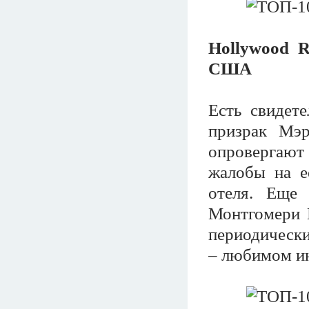
Hollywood R
США
Есть свидет
призрак Мэ
опровергают 
жалобы на е
отеля. Еще 
Монтгомери К
периодически
– любимом ин