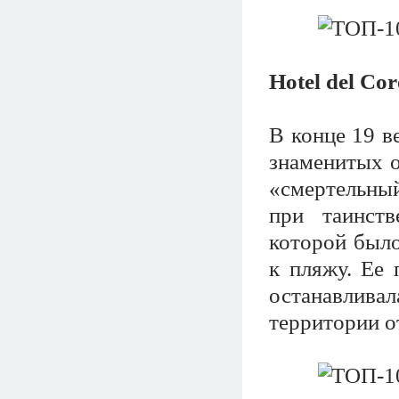
Hotel del C
В конце 19 в
знаменитых о
«смертельны
при таинств
которой было
к пляжу. Ее 
останавливал
территории о