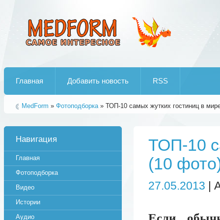
Лучшие рипы от jumo aka end
Главная
Добавить новость
RSS
MedForm
»
Фотоподборка
» ТОП-10 самых жутких гостиниц в мире
Навигация
ТОП-10 с
Главная
(10 фото
Фотоподборка
27.05.2013
| 
Видео
Истории
Если обыч
Аудио