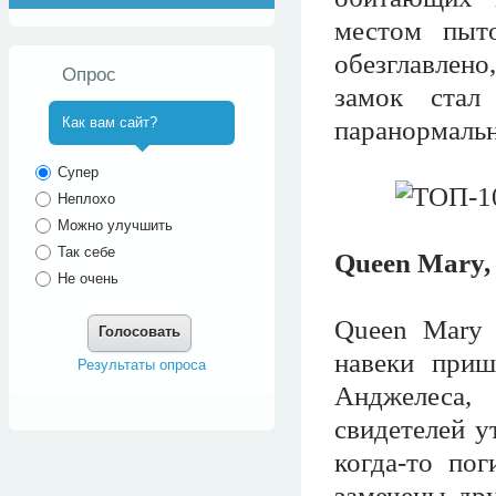
местом пыт
обезглавлено
Опрос
замок стал
Как вам сайт?
паранормаль
^
Супер
Неплохо
Можно улучшить
Так себе
Queen Mary,
Не очень
Queen Mary 
Голосовать
навеки приш
Результаты опроса
Анджелеса,
свидетелей у
когда-то по
замечены дру