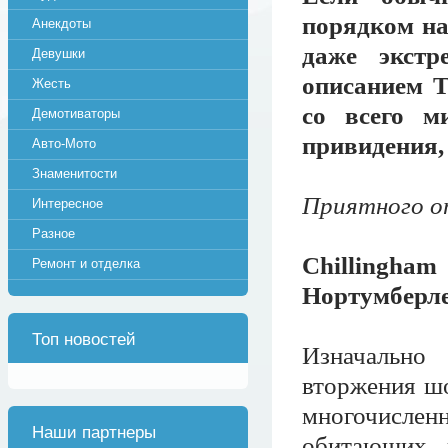
порядком на
Анекдоты
даже экстр
Девушки
описанием 
Жесть
со всего м
Демотиваторы
привидения, 
Авто-Мото
Знаменитости
Приятного от
Интересное
Разное
Chilling
Ремонт и отделка
Нортумберле
Топ новостей
Изначально
вторжения шо
многочисле
Наши партнеры
обитающих 