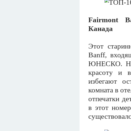
Fairmont B
Канада
Этот старин
Banff, вход
ЮНЕСКО. Но
красоту и в
избегают ос
комната в оте
отпечатки де
в этот номер
существовало