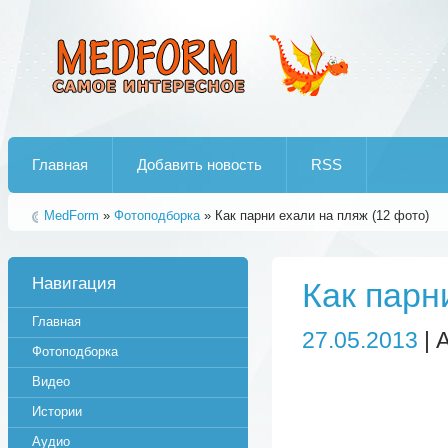
Лучшие рипы от jumo aka end
Главная
Добавить новость
RSS
MedForm
»
Фотоподборка
» Как парни ехали на пляж (12 фото)
Навигация
Как парн
Главная
27.05.2013
| 
Фотоподборка
Видео
Истории
Аудио