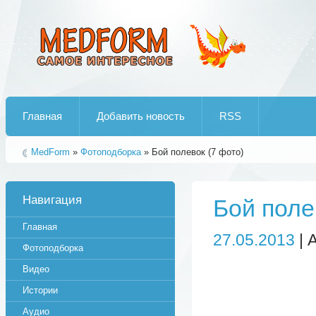
Лучшие рипы от jumo aka end
Главная
Добавить новость
RSS
MedForm
»
Фотоподборка
» Бой полевок (7 фото)
Навигация
Бой поле
Главная
27.05.2013
| 
Фотоподборка
Видео
Истории
Аудио