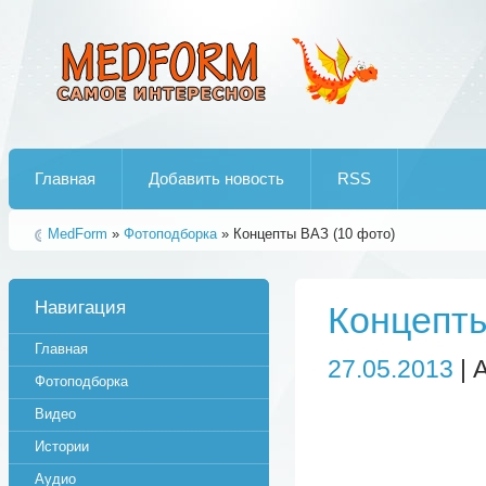
Лучшие рипы от jumo aka end
Главная
Добавить новость
RSS
MedForm
»
Фотоподборка
» Концепты ВАЗ (10 фото)
Навигация
Концепты
Главная
27.05.2013
| 
Фотоподборка
Видео
Истории
Аудио