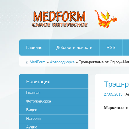
Лучшие рипы от jumo aka end
Главная
Добавить новость
RSS
MedForm
»
Фотоподборка
» Трэш-реклама от Ogilvy&Mat
Навигация
Трэш-р
Главная
27.05.2013
| А
Фотоподборка
Маркетологи 
Видео
Истории
Аудио