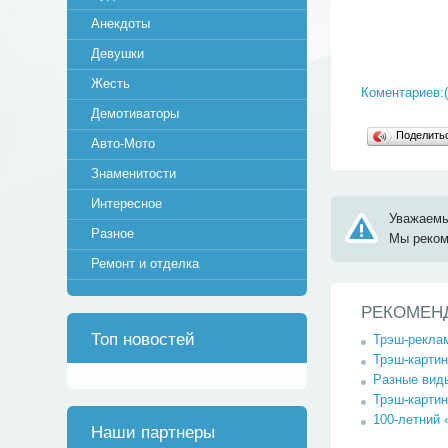
Анекдоты
Девушки
Жесть
Коментариев:(
Демотиваторы
Поделит
Авто-Мото
Знаменитости
Интересное
Уважаемы
Разное
Мы реко
Ремонт и отделка
РЕКОМЕН
Топ новостей
Трэш-реклам
Трэш-картин
Разные виды
Трэш-картин
100-летний 
Наши партнеры