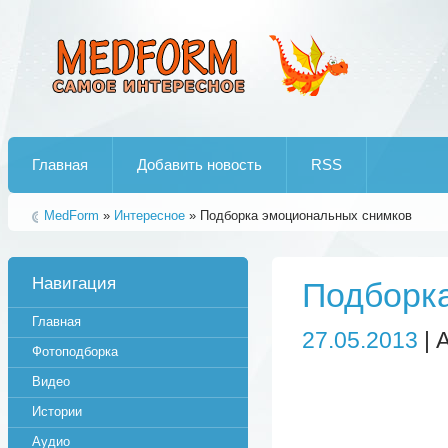
Лучшие рипы от jumo aka end
Главная
Добавить новость
RSS
MedForm
»
Интересное
» Подборка эмоциональных снимков
Навигация
Подборк
Главная
27.05.2013
| 
Фотоподборка
Видео
Истории
Аудио