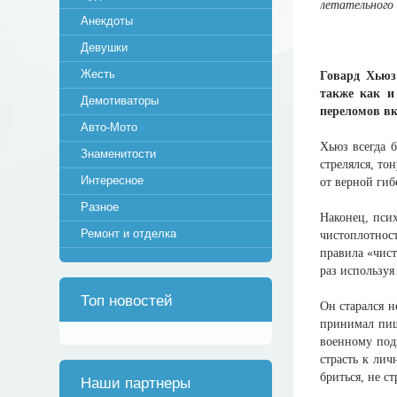
летательного 
Анекдоты
Девушки
Жесть
Говард Хьюз
также как и
Демотиваторы
переломов вк
Авто-Мото
Хьюз всегда 
Знаменитости
стрелялся, то
Интересное
от верной гиб
Разное
Наконец, псих
Ремонт и отделка
чистоплотнос
правила «чист
раз используя
Топ новостей
Он старался н
принимал пищ
военному подв
страсть к лич
бриться, не с
Наши партнеры