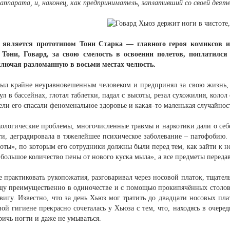
аппарата, и, наконец, как предприниматель, заплативший со своей деяте
 является прототипом Тони Старка — главного героя комиксов и
 Тони, Говард, за свою смелость в освоении полетов, поплатилс
лючая разломанную в восьми местах челюсть.
был крайне неуравновешенным человеком и предпринял за свою жизнь,
нул в бассейнах, глотал таблетки, падал с высоты, резал сухожилия, колол
ели его спасали феноменальное здоровье и какая–то маленькая случайнос
ологические проблемы, многочисленные травмы и наркотики дали о себе
ти, деградировала в тяжелейшее психическое заболевание – патофобию.
оты», по которым его сотрудники должны были перед тем, как зайти к н
 большое количество пены от нового куска мыла», а все предметы передав
е практиковать рукопожатия, разговаривал через носовой платок, тщател
у преимущественно в одиночестве и с помощью прокипячённых столовы
игу. Известно, что за день Хьюз мог тратить до двадцати носовых пла
ной гигиене прекрасно сочеталась у Хьюза с тем, что, находясь в очер
тричь ногти и даже не умываться.