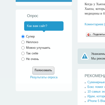
Когда у Хьюза
Хьюза, которы
медицины и б
Опрос
Коментариев:(
Как вам сайт?
^
Поделит
Супер
Неплохо
Можно улучшить
Так себе
Уважаемы
Мы реко
Не очень
Голосовать
РЕКОМЕН
Результаты опроса
Сувенирные
Бокс помог 
10 самых э
Идеи, котор
iPhone 5 Bl