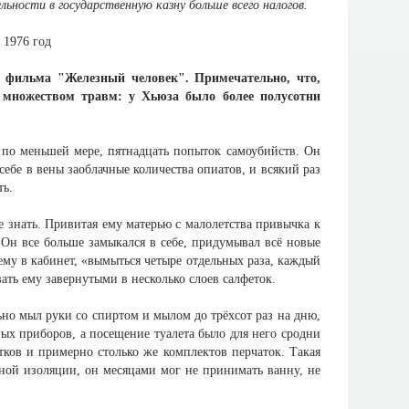
льности в государственную казну больше всего налогов.
 фильма "Железный человек". Примечательно, что,
я множеством травм: у Хьюза было более полусотни
 по меньшей мере, пятнадцать попыток самоубийств. Он
 себе в вены заоблачные количества опиатов, и всякий раз
ть.
 знать. Привитая ему матерью с малолетства привычка к
 Он все больше замыкался в себе, придумывал всё новые
ему в кабинет, «вымыться четыре отдельных раза, каждый
ать ему завернутыми в несколько слоев салфеток.
ьно мыл руки со спиртом и мылом до трёхсот раз на дню,
х приборов, а посещение туалета было для него сродни
тков и примерно столько же комплектов перчаток. Такая
едной изоляции, он месяцами мог не принимать ванну, не