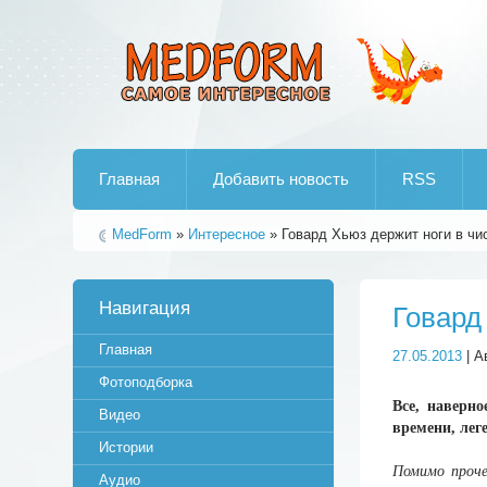
Лучшие рипы от jumo aka end
Главная
Добавить новость
RSS
MedForm
»
Интересное
» Говард Хьюз держит ноги в чис
Навигация
Говард
Главная
27.05.2013
| А
Фотоподборка
Все, наверн
Видео
времени, лег
Истории
Помимо проче
Аудио