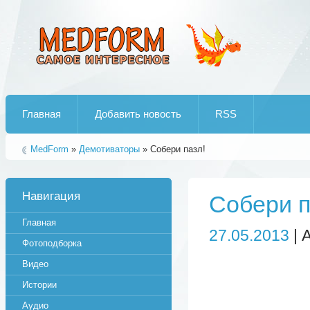
Лучшие рипы от jumo aka end
Главная
Добавить новость
RSS
MedForm
»
Демотиваторы
» Собери пазл!
Навигация
Собери п
Главная
27.05.2013
| 
Фотоподборка
Видео
Истории
Аудио