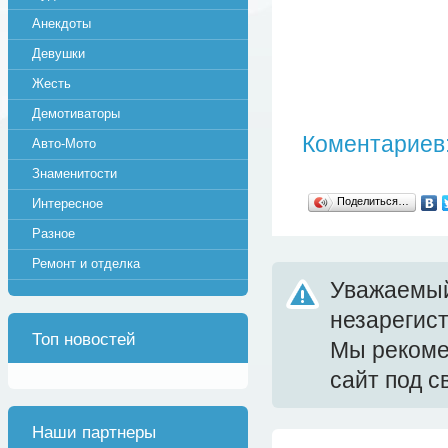
Анекдоты
Девушки
Жесть
Демотиваторы
Коментариев:
Авто-Мото
Знаменитости
Поделиться…
Интересное
Разное
Ремонт и отделка
Уважаемый
незарегис
Топ новостей
Мы реком
сайт под 
Наши партнеры