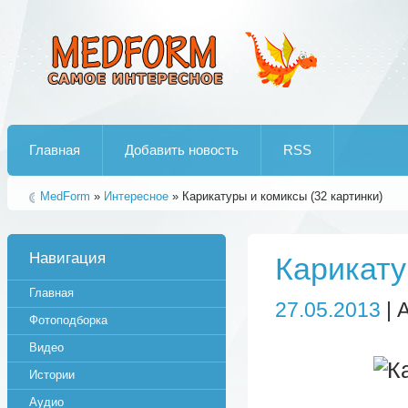
Лучшие рипы от jumo aka end
Главная
Добавить новость
RSS
MedForm
»
Интересное
» Карикатуры и комиксы (32 картинки)
Навигация
Карикату
Главная
27.05.2013
| 
Фотоподборка
Видео
Истории
Аудио