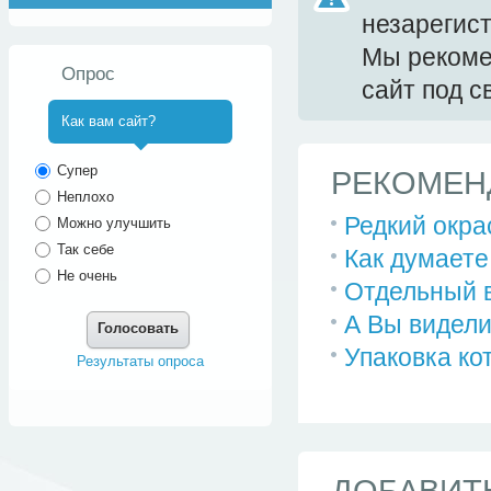
незарегис
Мы реком
Опрос
сайт под 
Как вам сайт?
^
Супер
РЕКОМЕН
Неплохо
Редкий окрас
Можно улучшить
Так себе
Как думаете
Не очень
Отдельный в
А Вы видели
Голосовать
Упаковка ко
Результаты опроса