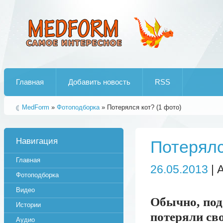
Лучшие рипы от jumo aka end
Главная
Добавить новость
RSS
MedForm
»
Фотоподборка
» Потерялся кот? (1 фото)
Навигация
Потерялс
Главная
26.05.2013
| 
Фотоподборка
Видео
Обычно, под
Истории
потеряли сво
Аудио